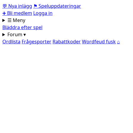
💬
Nya inlägg
⚑
Speluppdateringar
➕
Bli medlem
Logga in
☰ Meny
Bläddra efter spel
Forum ▾
Ordlista
Frågesporter
Rabattkoder
Wordfeud fusk
⌂