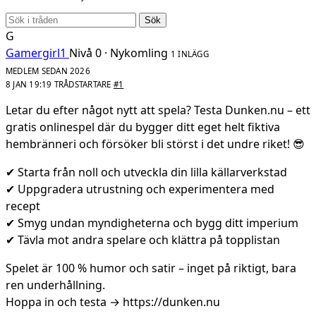
Sök
G
Gamergirl1
Nivå 0 · Nykomling
1 INLÄGG
MEDLEM SEDAN 2026
8 JAN 19:19
TRÅDSTARTARE
#1
Letar du efter något nytt att spela? Testa Dunken.nu – ett
gratis onlinespel där du bygger ditt eget helt fiktiva
hembränneri och försöker bli störst i det undre riket!
😎
✔ Starta från noll och utveckla din lilla källarverkstad
✔ Uppgradera utrustning och experimentera med
recept
✔ Smyg undan myndigheterna och bygg ditt imperium
✔ Tävla mot andra spelare och klättra på topplistan
Spelet är 100 % humor och satir – inget på riktigt, bara
ren underhållning.
Hoppa in och testa → https://dunken.nu