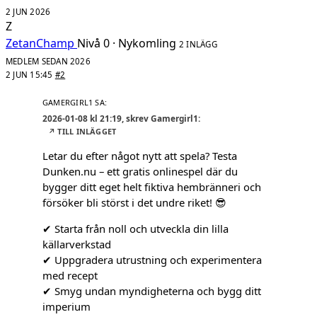
2 JUN 2026
Z
ZetanChamp
Nivå 0 · Nykomling
2 INLÄGG
MEDLEM SEDAN 2026
2 JUN 15:45
#2
2026-01-08 kl 21:19, skrev Gamergirl1:
↗ TILL INLÄGGET
Letar du efter något nytt att spela? Testa
Dunken.nu – ett gratis onlinespel där du
bygger ditt eget helt fiktiva hembränneri och
försöker bli störst i det undre riket!
😎
✔ Starta från noll och utveckla din lilla
källarverkstad
✔ Uppgradera utrustning och experimentera
med recept
✔ Smyg undan myndigheterna och bygg ditt
imperium