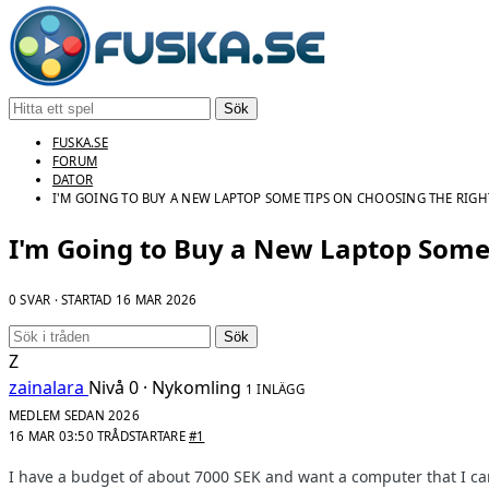
Sök
FUSKA.SE
FORUM
DATOR
I'M GOING TO BUY A NEW LAPTOP SOME TIPS ON CHOOSING THE RIGH
I'm Going to Buy a New Laptop Some
0 SVAR · STARTAD
16 MAR 2026
Sök
Z
zainalara
Nivå 0 · Nykomling
1 INLÄGG
MEDLEM SEDAN 2026
16 MAR 03:50
TRÅDSTARTARE
#1
I have a budget of about 7000 SEK and want a computer that I ca