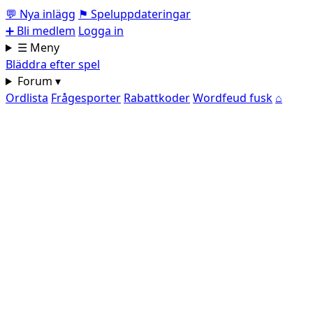
💬
Nya inlägg
⚑
Speluppdateringar
➕
Bli medlem
Logga in
☰ Meny
Bläddra efter spel
Forum ▾
Ordlista
Frågesporter
Rabattkoder
Wordfeud fusk
⌂