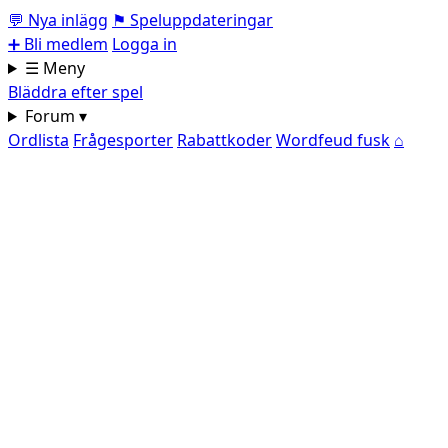
💬
Nya inlägg
⚑
Speluppdateringar
➕
Bli medlem
Logga in
☰ Meny
Bläddra efter spel
Forum ▾
Ordlista
Frågesporter
Rabattkoder
Wordfeud fusk
⌂