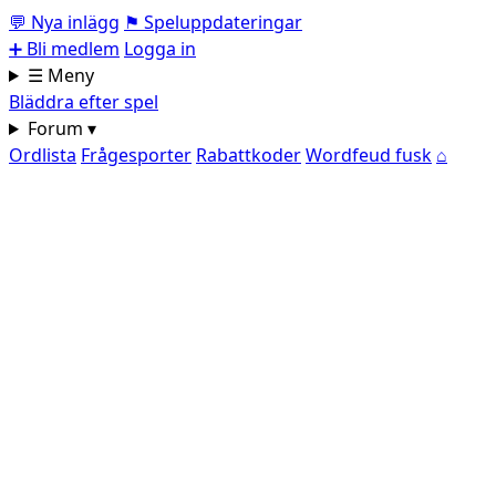
💬
Nya inlägg
⚑
Speluppdateringar
➕
Bli medlem
Logga in
☰ Meny
Bläddra efter spel
Forum ▾
Ordlista
Frågesporter
Rabattkoder
Wordfeud fusk
⌂