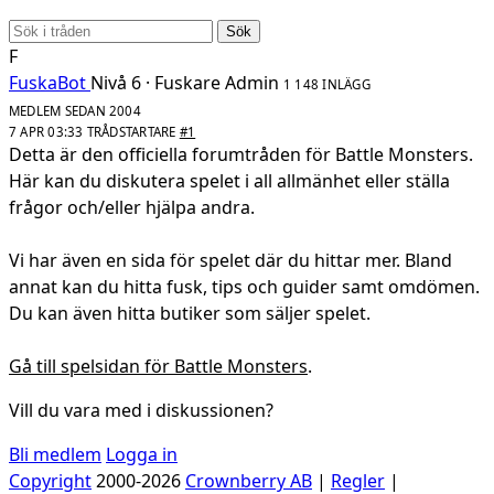
Sök
F
FuskaBot
Nivå 6 · Fuskare
Admin
1 148 INLÄGG
MEDLEM SEDAN 2004
7 APR 03:33
TRÅDSTARTARE
#1
Detta är den officiella forumtråden för Battle Monsters.
Här kan du diskutera spelet i all allmänhet eller ställa
frågor och/eller hjälpa andra.
Vi har även en sida för spelet där du hittar mer. Bland
annat kan du hitta fusk, tips och guider samt omdömen.
Du kan även hitta butiker som säljer spelet.
Gå till spelsidan för Battle Monsters
.
Vill du vara med i diskussionen?
Bli medlem
Logga in
Copyright
2000-2026
Crownberry AB
|
Regler
|