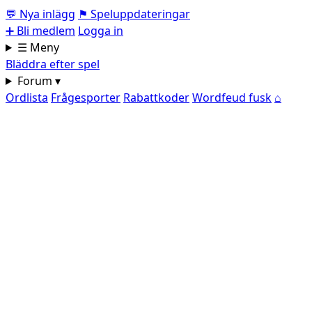
💬
Nya inlägg
⚑
Speluppdateringar
➕
Bli medlem
Logga in
☰ Meny
Bläddra efter spel
Forum ▾
Ordlista
Frågesporter
Rabattkoder
Wordfeud fusk
⌂