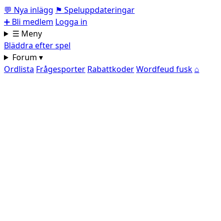
💬
Nya inlägg
⚑
Speluppdateringar
➕
Bli medlem
Logga in
☰ Meny
Bläddra efter spel
Forum ▾
Ordlista
Frågesporter
Rabattkoder
Wordfeud fusk
⌂