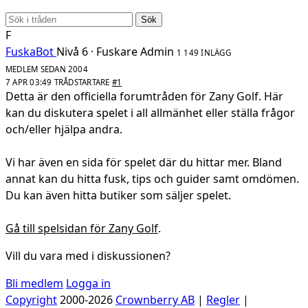
Sök
F
FuskaBot
Nivå 6 · Fuskare
Admin
1 149 INLÄGG
MEDLEM SEDAN 2004
7 APR 03:49
TRÅDSTARTARE
#1
Detta är den officiella forumtråden för Zany Golf. Här
kan du diskutera spelet i all allmänhet eller ställa frågor
och/eller hjälpa andra.
Vi har även en sida för spelet där du hittar mer. Bland
annat kan du hitta fusk, tips och guider samt omdömen.
Du kan även hitta butiker som säljer spelet.
Gå till spelsidan för Zany Golf
.
Vill du vara med i diskussionen?
Bli medlem
Logga in
Copyright
2000-2026
Crownberry AB
|
Regler
|