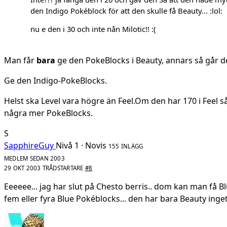
den Indigo Pokéblock för att den skulle få Beauty... :lol:
nu e den i 30 och inte nån Milotic!! :(
Man får
bara
ge den PokeBlocks i Beauty, annars så går de
Ge den Indigo-PokeBlocks.
Helst ska Level vara högre än Feel.Om den har 170 i Feel så
några mer PokeBlocks.
S
SapphireGuy
Nivå 1 · Novis
155 INLÄGG
MEDLEM SEDAN 2003
29 OKT 2003
TRÅDSTARTARE
#8
Eeeeee... jag har slut på Chesto berris.. dom kan man få Blu
fem eller fyra Blue Pokéblocks... den har bara Beauty inget a