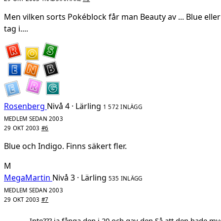
Men vilken sorts Pokéblock får man Beauty av ... Blue eller 
tag i....
Rosenberg
Nivå 4 · Lärling
1 572 INLÄGG
MEDLEM SEDAN 2003
29 OKT 2003
#6
Blue och Indigo. Finns säkert fler.
M
MegaMartin
Nivå 3 · Lärling
535 INLÄGG
MEDLEM SEDAN 2003
29 OKT 2003
#7
Inte??? ja fånga den i 20 och gav den Så att den hade myck