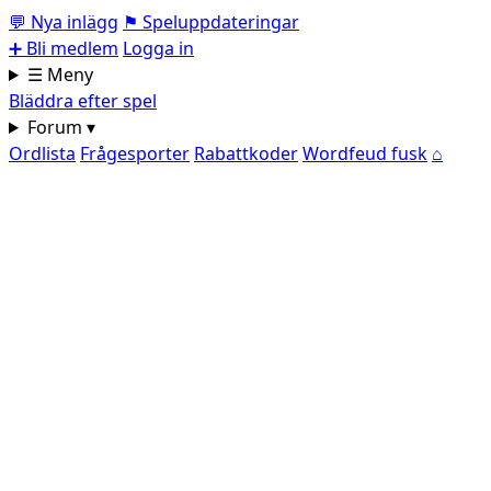
💬
Nya inlägg
⚑
Speluppdateringar
➕
Bli medlem
Logga in
☰ Meny
Bläddra efter spel
Forum ▾
Ordlista
Frågesporter
Rabattkoder
Wordfeud fusk
⌂