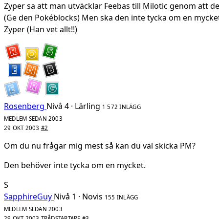
Zyper sa att man utväcklar Feebas till Milotic genom att d
(Ge den Pokéblocks) Men ska den inte tycka om en mycke
Zyper (Han vet allt!!)
Rosenberg
Nivå 4 · Lärling
1 572 INLÄGG
MEDLEM SEDAN 2003
29 OKT 2003
#2
Om du nu frågar mig mest så kan du väl skicka PM?
Den behöver inte tycka om en mycket.
S
SapphireGuy
Nivå 1 · Novis
155 INLÄGG
MEDLEM SEDAN 2003
29 OKT 2003
TRÅDSTARTARE
#3