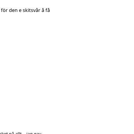
för den e skitsvår å få
et på allt... jag gav