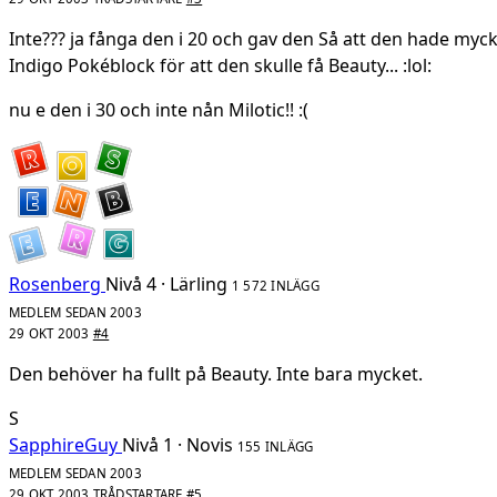
Inte??? ja fånga den i 20 och gav den Så att den hade mycke
Indigo Pokéblock för att den skulle få Beauty... :lol:
nu e den i 30 och inte nån Milotic!! :(
Rosenberg
Nivå 4 · Lärling
1 572 INLÄGG
MEDLEM SEDAN 2003
29 OKT 2003
#4
Den behöver ha fullt på Beauty. Inte bara mycket.
S
SapphireGuy
Nivå 1 · Novis
155 INLÄGG
MEDLEM SEDAN 2003
29 OKT 2003
TRÅDSTARTARE
#5