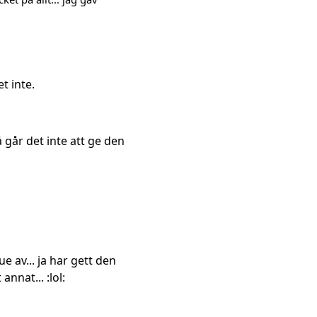
t inte.
 går det inte att ge den
e av... ja har gett den
nnat... :lol: