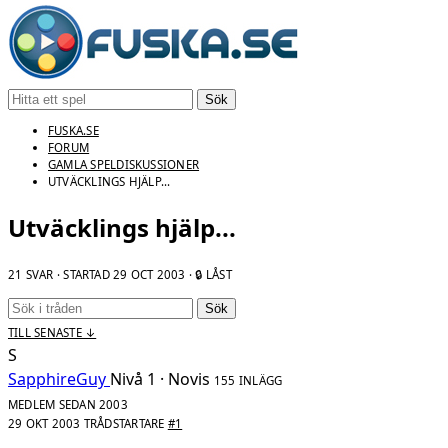
Sök
FUSKA.SE
FORUM
GAMLA SPELDISKUSSIONER
UTVÄCKLINGS HJÄLP...
Utväcklings hjälp...
21 SVAR · STARTAD
29 OCT 2003
· 🔒 LÅST
Sök
TILL SENASTE ↓
S
SapphireGuy
Nivå 1 · Novis
155 INLÄGG
MEDLEM SEDAN 2003
29 OKT 2003
TRÅDSTARTARE
#1