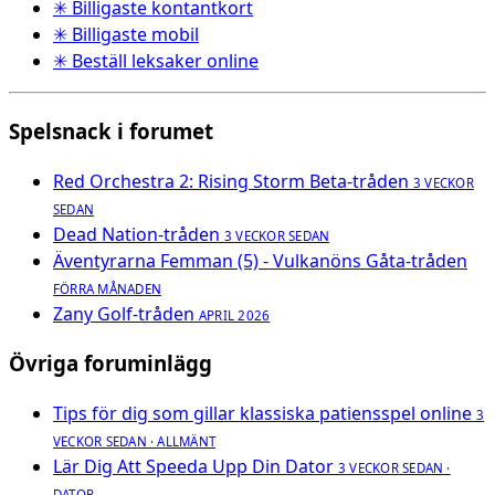
✳ Billigaste kontantkort
✳ Billigaste mobil
✳ Beställ leksaker online
Spelsnack i forumet
Red Orchestra 2: Rising Storm Beta-tråden
3 VECKOR
SEDAN
Dead Nation-tråden
3 VECKOR SEDAN
Äventyrarna Femman (5) - Vulkanöns Gåta-tråden
FÖRRA MÅNADEN
Zany Golf-tråden
APRIL 2026
Övriga foruminlägg
Tips för dig som gillar klassiska patiensspel online
3
VECKOR SEDAN · ALLMÄNT
Lär Dig Att Speeda Upp Din Dator
3 VECKOR SEDAN ·
DATOR