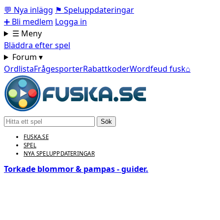
💬
Nya inlägg
⚑
Speluppdateringar
➕
Bli medlem
Logga in
☰ Meny
Bläddra efter spel
Forum ▾
Ordlista
Frågesporter
Rabattkoder
Wordfeud fusk
⌂
Sök
FUSKA.SE
SPEL
NYA SPELUPPDATERINGAR
Torkade blommor & pampas - guider.