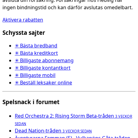
avsluta din försäkring. Försäkringar hos Hedvig har
ingen bindningstid och kan därför avslutas omedelbart.
Aktivera rabatten
Schyssta sajter
✳ Bästa bredband
✳ Bästa kreditkort
✳ Billigaste abonnemang
✳ Billigaste kontantkort
✳ Billigaste mobil
✳ Beställ leksaker online
Spelsnack i forumet
Red Orchestra 2: Rising Storm Beta-tråden
3 VECKOR
SEDAN
Dead Nation-tråden
3 VECKOR SEDAN