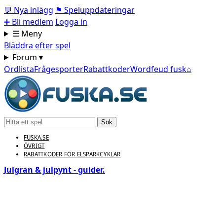
💬
Nya inlägg
⚑
Speluppdateringar
➕
Bli medlem
Logga in
☰ Meny
Bläddra efter spel
Forum ▾
Ordlista
Frågesporter
Rabattkoder
Wordfeud fusk
⌂
Sök
FUSKA.SE
ÖVRIGT
RABATTKODER FÖR ELSPARKCYKLAR
Julgran & julpynt - guider.