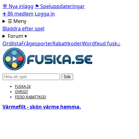
💬
Nya inlägg
⚑
Speluppdateringar
➕
Bli medlem
Logga in
☰ Meny
Bläddra efter spel
Forum ▾
Ordlista
Frågesporter
Rabattkoder
Wordfeud fusk
⌂
Sök
FUSKA.SE
ÖVRIGT
FIIDO RABATTKOD
Värmefilt - skön värme hemma.