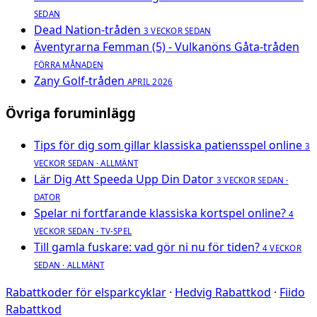
SEDAN
Dead Nation-tråden
3 VECKOR SEDAN
Äventyrarna Femman (5) - Vulkanöns Gåta-tråden
FÖRRA MÅNADEN
Zany Golf-tråden
APRIL 2026
Övriga foruminlägg
Tips för dig som gillar klassiska patiensspel online
3
VECKOR SEDAN · ALLMÄNT
Lär Dig Att Speeda Upp Din Dator
3 VECKOR SEDAN ·
DATOR
Spelar ni fortfarande klassiska kortspel online?
4
VECKOR SEDAN · TV-SPEL
Till gamla fuskare: vad gör ni nu för tiden?
4 VECKOR
SEDAN · ALLMÄNT
Rabattkoder för elsparkcyklar
·
Hedvig Rabattkod
·
Fiido
Rabattkod