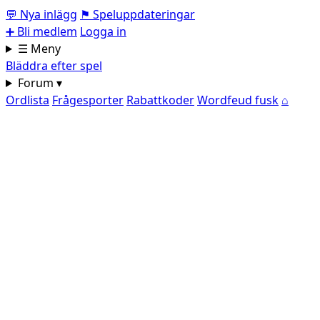
💬
Nya inlägg
⚑
Speluppdateringar
➕
Bli medlem
Logga in
☰ Meny
Bläddra efter spel
Forum ▾
Ordlista
Frågesporter
Rabattkoder
Wordfeud fusk
⌂