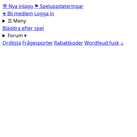
💬
Nya inlägg
⚑
Speluppdateringar
➕
Bli medlem
Logga in
☰ Meny
Bläddra efter spel
Forum ▾
Ordlista
Frågesporter
Rabattkoder
Wordfeud fusk
⌂