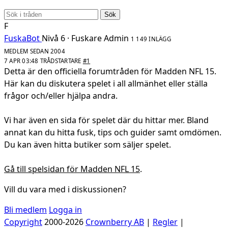
Sök
F
FuskaBot
Nivå 6 · Fuskare
Admin
1 149 INLÄGG
MEDLEM SEDAN 2004
7 APR 03:48
TRÅDSTARTARE
#1
Detta är den officiella forumtråden för Madden NFL 15.
Här kan du diskutera spelet i all allmänhet eller ställa
frågor och/eller hjälpa andra.
Vi har även en sida för spelet där du hittar mer. Bland
annat kan du hitta fusk, tips och guider samt omdömen.
Du kan även hitta butiker som säljer spelet.
Gå till spelsidan för Madden NFL 15
.
Vill du vara med i diskussionen?
Bli medlem
Logga in
Copyright
2000-2026
Crownberry AB
|
Regler
|