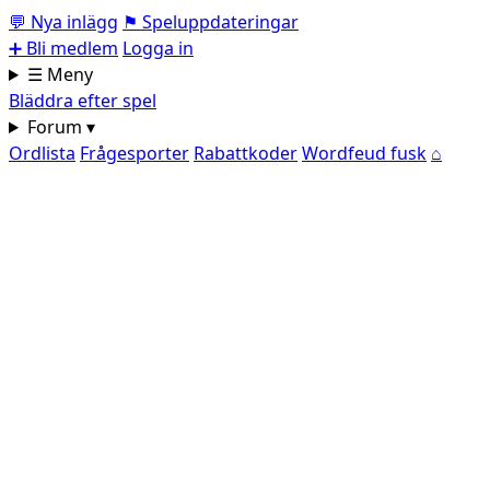
💬
Nya inlägg
⚑
Speluppdateringar
➕
Bli medlem
Logga in
☰ Meny
Bläddra efter spel
Forum ▾
Ordlista
Frågesporter
Rabattkoder
Wordfeud fusk
⌂