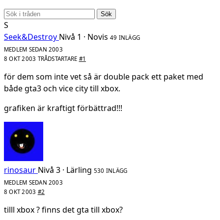
Sök
S
Seek&Destroy
Nivå 1 · Novis
49 INLÄGG
MEDLEM SEDAN 2003
8 OKT 2003
TRÅDSTARTARE
#1
för dem som inte vet så är double pack ett paket med
både gta3 och vice city till xbox.
grafiken är kraftigt förbättrad!!!
rinosaur
Nivå 3 · Lärling
530 INLÄGG
MEDLEM SEDAN 2003
8 OKT 2003
#2
tilll xbox ? finns det gta till xbox?