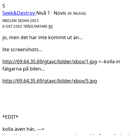
S
Seek&Destroy
Nivå 1 · Novis
49 INLÄGG
MEDLEM SEDAN 2003
8 OKT 2003
TRÅDSTARTARE
#3
jo, men det har inte kommit ut än...
lite screenshots...
http://69.64.35.69/gtavc/bilder/xbox/1.jpg
<--kolla in
fälgarna på bilen...
http://69.64.35.69/gtavc/bilder/xbox/5.jpg
*EDIT*
kolla även här.. --->