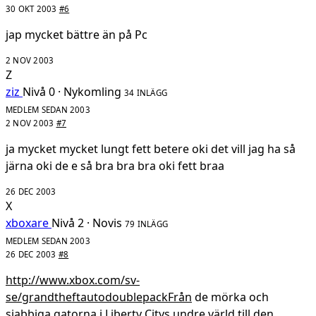
30 OKT 2003
#6
jap mycket bättre än på Pc
2 NOV 2003
Z
ziz
Nivå 0 · Nykomling
34 INLÄGG
MEDLEM SEDAN 2003
2 NOV 2003
#7
ja mycket mycket lungt fett betere oki det vill jag ha så
järna oki de e så bra bra bra oki fett braa
26 DEC 2003
X
xboxare
Nivå 2 · Novis
79 INLÄGG
MEDLEM SEDAN 2003
26 DEC 2003
#8
http://www.xbox.com/sv-
se/grandtheftautodoublepackFrån
de mörka och
sjabbiga gatorna i Liberty Citys undre värld till den