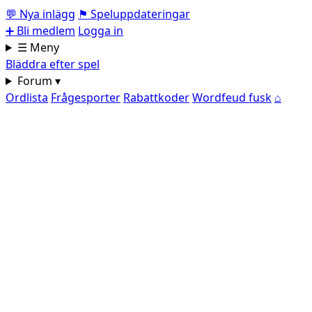
💬
Nya inlägg
⚑
Speluppdateringar
➕
Bli medlem
Logga in
☰ Meny
Bläddra efter spel
Forum ▾
Ordlista
Frågesporter
Rabattkoder
Wordfeud fusk
⌂