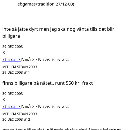
ebgames/tradition 27/12-03)
inte så jätte dyrt men jag ska nog vänta tills det blir
billigare
29 DEC 2003
X
xboxare
Nivå 2 · Novis
79 INLÄGG
MEDLEM SEDAN 2003
29 DEC 2003
#11
finns billigare på nätet,, runt 550 kr+frakt
30 DEC 2003
X
xboxare
Nivå 2 · Novis
79 INLÄGG
MEDLEM SEDAN 2003
30 DEC 2003
#12
gtasajten säljer det, glömde skriva deti första inlägget