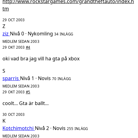
http://www.rockstargames.com/grandtheftauto/index.h
tm
29 OCT 2003
Z
ziz
Nivå 0 · Nykomling
34 INLÄGG
MEDLEM SEDAN 2003
29 OKT 2003
#4
oki vad bra jag vill ha gta på xbox
S
sparris
Nivå 1 · Novis
70 INLÄGG
MEDLEM SEDAN 2003
29 OKT 2003
#5
coolt... Gta är ballt...
30 OCT 2003
K
Kotchimotchi
Nivå 2 · Novis
255 INLÄGG
MEDLEM SEDAN 2003