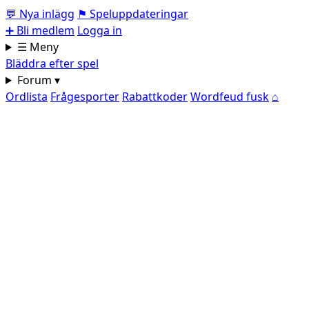
💬
Nya inlägg
⚑
Speluppdateringar
➕
Bli medlem
Logga in
☰ Meny
Bläddra efter spel
Forum ▾
Ordlista
Frågesporter
Rabattkoder
Wordfeud fusk
⌂