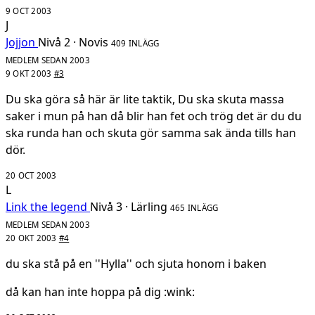
9 OCT 2003
J
Jojjon
Nivå 2 · Novis
409 INLÄGG
MEDLEM SEDAN 2003
9 OKT 2003
#3
Du ska göra så här är lite taktik, Du ska skuta massa
saker i mun på han då blir han fet och trög det är du du
ska runda han och skuta gör samma sak ända tills han
dör.
20 OCT 2003
L
Link the legend
Nivå 3 · Lärling
465 INLÄGG
MEDLEM SEDAN 2003
20 OKT 2003
#4
du ska stå på en ''Hylla'' och sjuta honom i baken
då kan han inte hoppa på dig :wink: