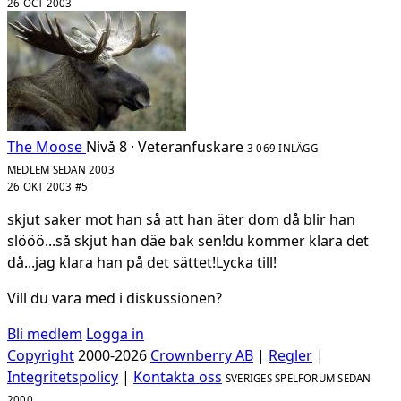
26 OCT 2003
The Moose
Nivå 8 · Veteranfuskare
3 069 INLÄGG
MEDLEM SEDAN 2003
26 OKT 2003
#5
skjut saker mot han så att han äter dom då blir han
slööö...så skjut han däe bak sen!du kommer klara det
då...jag klara han på det sättet!Lycka till!
Vill du vara med i diskussionen?
Bli medlem
Logga in
Copyright
2000-2026
Crownberry AB
|
Regler
|
Integritetspolicy
|
Kontakta oss
SVERIGES SPELFORUM SEDAN
2000