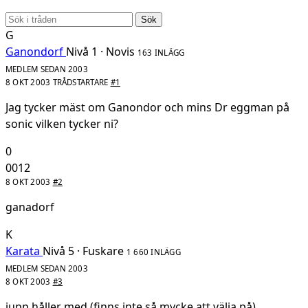
Sök
G
Ganondorf
Nivå 1 · Novis
163 INLÄGG
MEDLEM SEDAN 2003
8 OKT 2003
TRÅDSTARTARE
#1
Jag tycker mäst om Ganondor och mins Dr eggman på
sonic vilken tycker ni?
0
0012
8 OKT 2003
#2
ganadorf
K
Karata
Nivå 5 · Fuskare
1 660 INLÄGG
MEDLEM SEDAN 2003
8 OKT 2003
#3
jupp håller med (finns inte så mycke att välja på)