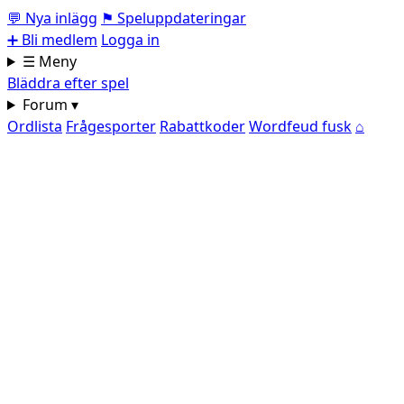
💬
Nya inlägg
⚑
Speluppdateringar
➕
Bli medlem
Logga in
☰ Meny
Bläddra efter spel
Forum ▾
Ordlista
Frågesporter
Rabattkoder
Wordfeud fusk
⌂