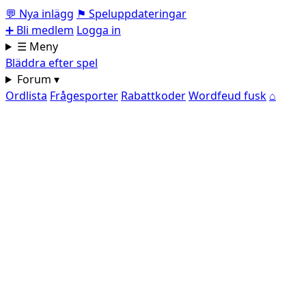
💬
Nya inlägg
⚑
Speluppdateringar
➕
Bli medlem
Logga in
☰ Meny
Bläddra efter spel
Forum ▾
Ordlista
Frågesporter
Rabattkoder
Wordfeud fusk
⌂