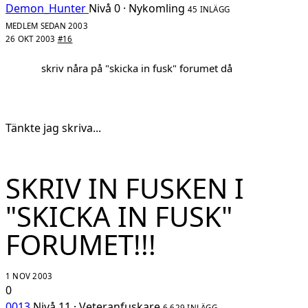
Demon_Hunter
Nivå 0 · Nykomling
45 INLÄGG
MEDLEM SEDAN 2003
26 OKT 2003
#16
skriv nåra på "skicka in fusk" forumet då
Tänkte jag skriva...
SKRIV IN FUSKEN I
"SKICKA IN FUSK"
FORUMET!!!
1 NOV 2003
0
0013
Nivå 11 · Veteranfuskare
6 629 INLÄGG