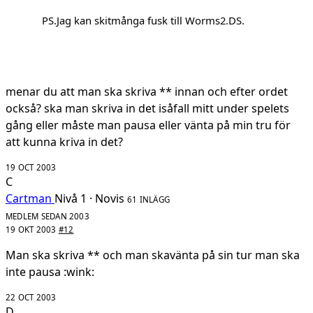
PS.Jag kan skitmånga fusk till Worms2.DS.
menar du att man ska skriva ** innan och efter ordet
också? ska man skriva in det isåfall mitt under spelets
gång eller måste man pausa eller vänta på min tru för
att kunna kriva in det?
19 OCT 2003
C
Cartman
Nivå 1 · Novis
61 INLÄGG
MEDLEM SEDAN 2003
19 OKT 2003
#12
Man ska skriva ** och man skavänta på sin tur man ska
inte pausa :wink:
22 OCT 2003
D