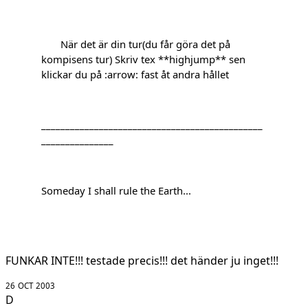
När det är din tur(du får göra det på
kompisens tur) Skriv tex **highjump** sen
klickar du på :arrow: fast åt andra hållet
______________________________________________
_______________
Someday I shall rule the Earth...
FUNKAR INTE!!! testade precis!!! det händer ju inget!!!
26 OCT 2003
D