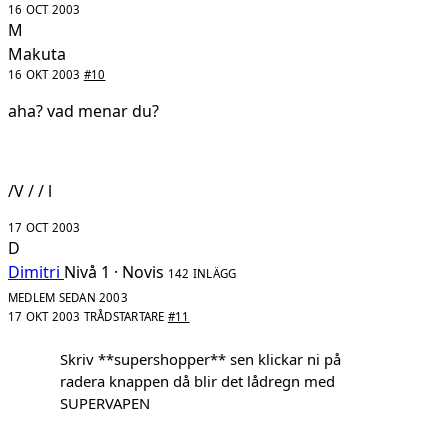
16 OCT 2003
M
Makuta
16 OKT 2003
#10
aha? vad menar du?
/V / / l
17 OCT 2003
D
Dimitri
Nivå 1 · Novis
142 INLÄGG
MEDLEM SEDAN 2003
17 OKT 2003
TRÅDSTARTARE
#11
Skriv **supershopper** sen klickar ni på
radera knappen då blir det lådregn med
SUPERVAPEN