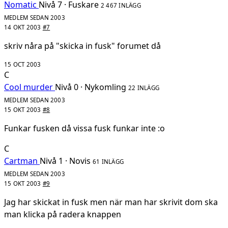
Nomatic
Nivå 7 · Fuskare
2 467 INLÄGG
MEDLEM SEDAN 2003
14 OKT 2003
#7
skriv nåra på "skicka in fusk" forumet då
15 OCT 2003
C
Cool murder
Nivå 0 · Nykomling
22 INLÄGG
MEDLEM SEDAN 2003
15 OKT 2003
#8
Funkar fusken då vissa fusk funkar inte :o
C
Cartman
Nivå 1 · Novis
61 INLÄGG
MEDLEM SEDAN 2003
15 OKT 2003
#9
Jag har skickat in fusk men när man har skrivit dom ska
man klicka på radera knappen