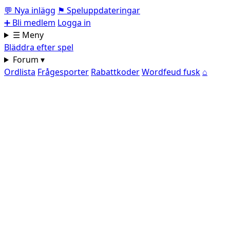
💬
Nya inlägg
⚑
Speluppdateringar
➕
Bli medlem
Logga in
☰ Meny
Bläddra efter spel
Forum ▾
Ordlista
Frågesporter
Rabattkoder
Wordfeud fusk
⌂