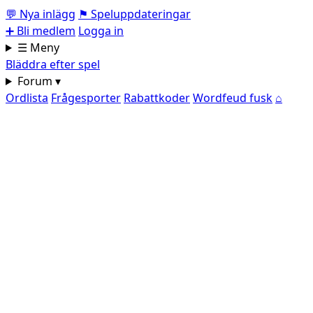
💬
Nya inlägg
⚑
Speluppdateringar
➕
Bli medlem
Logga in
☰ Meny
Bläddra efter spel
Forum ▾
Ordlista
Frågesporter
Rabattkoder
Wordfeud fusk
⌂