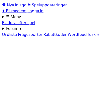
💬
Nya inlägg
⚑
Speluppdateringar
➕
Bli medlem
Logga in
☰ Meny
Bläddra efter spel
Forum ▾
Ordlista
Frågesporter
Rabattkoder
Wordfeud fusk
⌂