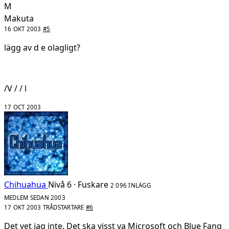
M
Makuta
16 OKT 2003
#5
lägg av d e olagligt?
/V / / l
17 OCT 2003
Chihuahua
Nivå 6 · Fuskare
2 096 INLÄGG
MEDLEM SEDAN 2003
17 OKT 2003
TRÅDSTARTARE
#6
Det vet jag inte. Det ska visst va Microsoft och Blue Fang