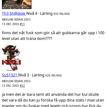
Th3 Sh@dow
Nivå 4 · Lärling
933 INLÄGG
MEDLEM SEDAN 2003
13 DEC 2003
#11
finns det nåt fusk som gör så att gubbarna går upp i 100
level utan att träna dom????
SuS1321
Nivå 3 · Lärling
626 INLÄGG
MEDLEM SEDAN 2003
13 DEC 2003
#12
ja men det är bara lamt att använda det hur kul skulle
det vara då du kan ju föröka få upp dina stats i max utan
magier om du fuskar med leveln och ozoon hur fick du