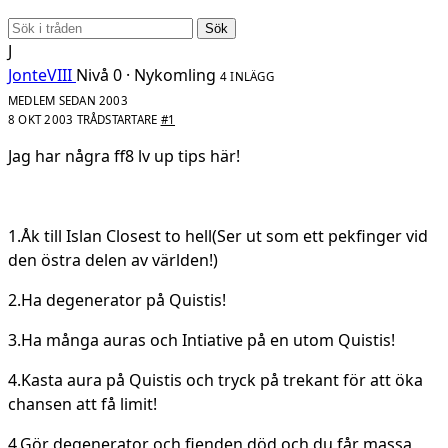
Sök
J
JonteVIII
Nivå 0 · Nykomling
4 INLÄGG
MEDLEM SEDAN 2003
8 OKT 2003
TRÅDSTARTARE
#1
Jag har några ff8 lv up tips här!
1.Åk till Islan Closest to hell(Ser ut som ett pekfinger vid
den östra delen av världen!)
2.Ha degenerator på Quistis!
3.Ha många auras och Intiative på en utom Quistis!
4.Kasta aura på Quistis och tryck på trekant för att öka
chansen att få limit!
4.Gör degenerator och fienden död och du får massa