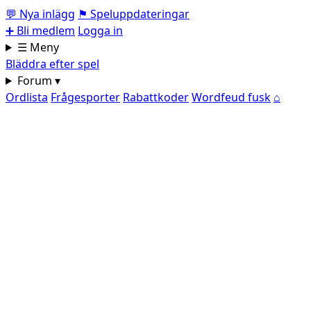
💬
Nya inlägg
⚑
Speluppdateringar
➕
Bli medlem
Logga in
☰ Meny
Bläddra efter spel
Forum ▾
Ordlista
Frågesporter
Rabattkoder
Wordfeud fusk
⌂