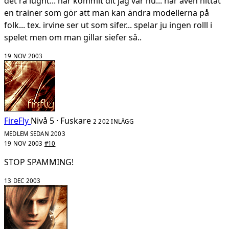
det rä lugnt... har kommit dit jag var nu... har även hittat
en trainer som gör att man kan ändra modellerna på
folk... tex. irvine ser ut som sifer... spelar ju ingen rolll i
spelet men om man gillar siefer så..
19 NOV 2003
FireFly
Nivå 5 · Fuskare
2 202 INLÄGG
MEDLEM SEDAN 2003
19 NOV 2003
#10
STOP SPAMMING!
13 DEC 2003