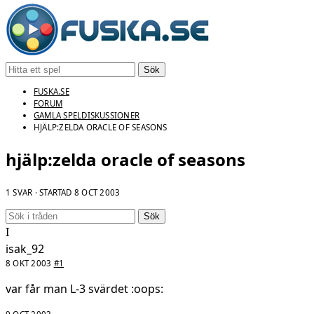
Sök
FUSKA.SE
FORUM
GAMLA SPELDISKUSSIONER
HJÄLP:ZELDA ORACLE OF SEASONS
hjälp:zelda oracle of seasons
1 SVAR · STARTAD
8 OCT 2003
Sök
I
isak_92
8 OKT 2003
#1
var får man L-3 svärdet :oops: