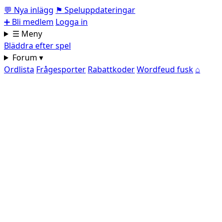
💬
Nya inlägg
⚑
Speluppdateringar
➕
Bli medlem
Logga in
☰ Meny
Bläddra efter spel
Forum ▾
Ordlista
Frågesporter
Rabattkoder
Wordfeud fusk
⌂