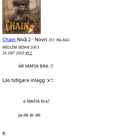
Chain
Nivå 2 · Novis
351 INLÄGG
MEDLEM SEDAN 2003
24 OKT 2003
#12
ÄR MAFIA BRA :?:
Läs tidigare inlägg :x !:
e MAFIA bra?
Ja de är de
K