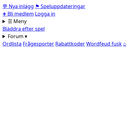
💬
Nya inlägg
⚑
Speluppdateringar
➕
Bli medlem
Logga in
☰ Meny
Bläddra efter spel
Forum ▾
Ordlista
Frågesporter
Rabattkoder
Wordfeud fusk
⌂