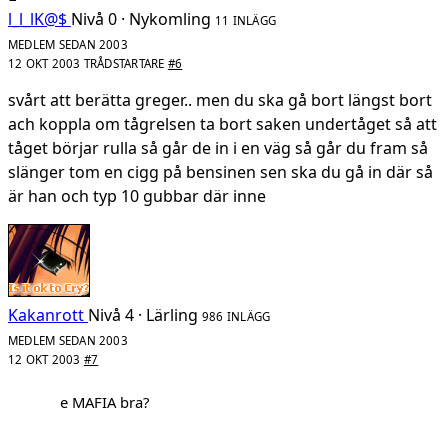
l_l_lK@$
Nivå 0 · Nykomling
11 INLÄGG
MEDLEM SEDAN 2003
12 OKT 2003
TRÅDSTARTARE
#6
svårt att berätta greger.. men du ska gå bort längst bort
ach koppla om tågrelsen ta bort saken undertåget så att
tåget börjar rulla så går de in i en väg så går du fram så
slänger tom en cigg på bensinen sen ska du gå in där så
är han och typ 10 gubbar där inne
Kakanrott
Nivå 4 · Lärling
986 INLÄGG
MEDLEM SEDAN 2003
12 OKT 2003
#7
e MAFIA bra?