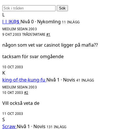
Sök
L
l_l_lK@$
Nivå 0 · Nykomling
11 INLÄGG
MEDLEM SEDAN 2003
9 OKT 2003
TRÅDSTARTARE
#1
någon som vet var casinot ligger på mafia??
tacksam för svar omgående
10 OCT 2003
K
king-of-the-kung-fu
Nivå 1 · Novis
41 INLÄGG
MEDLEM SEDAN 2003
10 OKT 2003
#2
Vill också veta de
11 OCT 2003
S
Scraw
Nivå 1 · Novis
131 INLÄGG