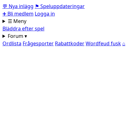
💬
Nya inlägg
⚑
Speluppdateringar
➕
Bli medlem
Logga in
☰ Meny
Bläddra efter spel
Forum ▾
Ordlista
Frågesporter
Rabattkoder
Wordfeud fusk
⌂