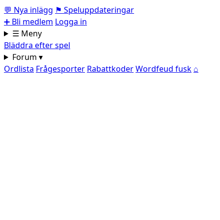
💬
Nya inlägg
⚑
Speluppdateringar
➕
Bli medlem
Logga in
☰ Meny
Bläddra efter spel
Forum ▾
Ordlista
Frågesporter
Rabattkoder
Wordfeud fusk
⌂