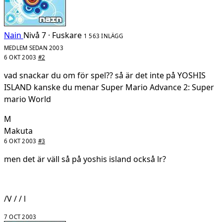
Nain
Nivå 7 · Fuskare
1 563 INLÄGG
MEDLEM SEDAN 2003
6 OKT 2003
#2
vad snackar du om för spel?? så är det inte på YOSHIS
ISLAND kanske du menar Super Mario Advance 2: Super
mario World
M
Makuta
6 OKT 2003
#3
men det är väll så på yoshis island också lr?
/V / / l
7 OCT 2003