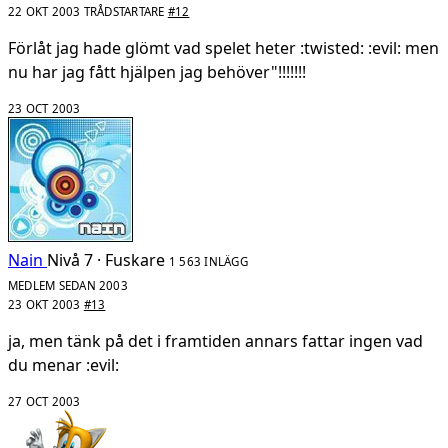
22 OKT 2003
TRÅDSTARTARE
#12
Förlåt jag hade glömt vad spelet heter :twisted: :evil: men
nu har jag fått hjälpen jag behöver"!!!!!!!
23 OCT 2003
Nain
Nivå 7 · Fuskare
1 563 INLÄGG
MEDLEM SEDAN 2003
23 OKT 2003
#13
ja, men tänk på det i framtiden annars fattar ingen vad
du menar :evil:
27 OCT 2003