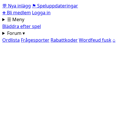
💬
Nya inlägg
⚑
Speluppdateringar
➕
Bli medlem
Logga in
☰ Meny
Bläddra efter spel
Forum ▾
Ordlista
Frågesporter
Rabattkoder
Wordfeud fusk
⌂