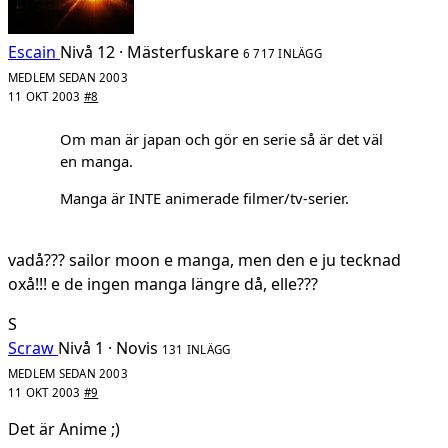
Escain
Nivå 12 · Mästerfuskare
6 717 INLÄGG
MEDLEM SEDAN 2003
11 OKT 2003
#8
Om man är japan och gör en serie så är det väl
en manga.
Manga är INTE animerade filmer/tv-serier.
vadå??? sailor moon e manga, men den e ju tecknad
oxå!!! e de ingen manga längre då, elle???
S
Scraw
Nivå 1 · Novis
131 INLÄGG
MEDLEM SEDAN 2003
11 OKT 2003
#9
Det är Anime ;)