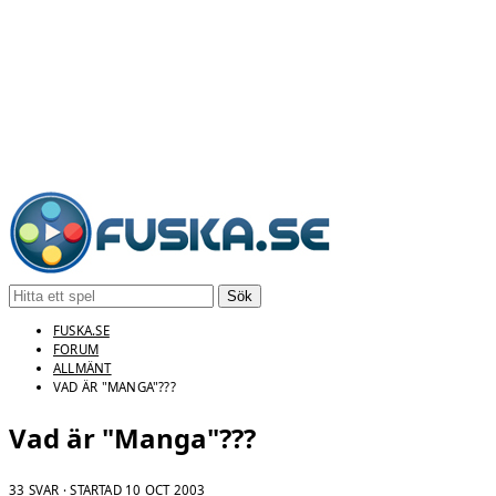
Sök
FUSKA.SE
FORUM
ALLMÄNT
VAD ÄR "MANGA"???
Vad är "Manga"???
33 SVAR · STARTAD
10 OCT 2003