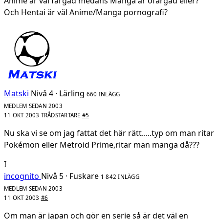
Anime är väl färgad medans Manga är ofärgad eller?
Och Hentai är väl Anime/Manga pornografi?
Matski
Nivå 4 · Lärling
660 INLÄGG
MEDLEM SEDAN 2003
11 OKT 2003
TRÅDSTARTARE
#5
Nu ska vi se om jag fattat det här rätt.....typ om man ritar
Pokémon eller Metroid Prime,ritar man manga då???
I
incognito
Nivå 5 · Fuskare
1 842 INLÄGG
MEDLEM SEDAN 2003
11 OKT 2003
#6
Om man är japan och gör en serie så är det väl en