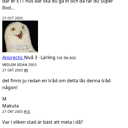
där er ETT hus där ska du gå in och då får du Super
Rod...
27 OCT 2003
Anorectic
Nivå 3 · Lärling
536 INLÄGG
MEDLEM SEDAN 2003
27 OKT 2003
#9
det finns ju redan en tråd om detta lås denna tråd
någon!
M
Makuta
27 OKT 2003
#10
Var i vilken stad är bäst att meta i då?