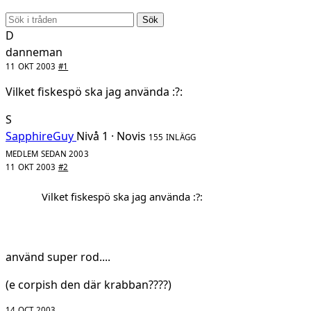
Sök
D
danneman
11 OKT 2003
#1
Vilket fiskespö ska jag använda :?:
S
SapphireGuy
Nivå 1 · Novis
155 INLÄGG
MEDLEM SEDAN 2003
11 OKT 2003
#2
Vilket fiskespö ska jag använda :?:
använd super rod....
(e corpish den där krabban????)
14 OCT 2003