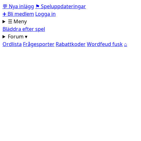
💬
Nya inlägg
⚑
Speluppdateringar
➕
Bli medlem
Logga in
☰ Meny
Bläddra efter spel
Forum ▾
Ordlista
Frågesporter
Rabattkoder
Wordfeud fusk
⌂