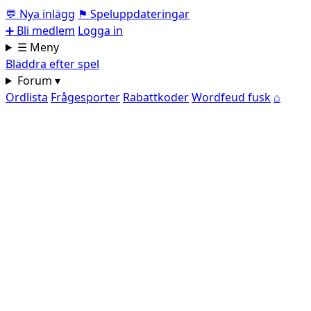
💬
Nya inlägg
⚑
Speluppdateringar
➕
Bli medlem
Logga in
☰ Meny
Bläddra efter spel
Forum ▾
Ordlista
Frågesporter
Rabattkoder
Wordfeud fusk
⌂