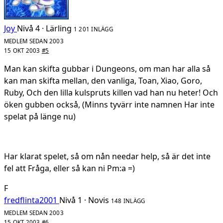
Joy
Nivå 4 · Lärling
1 201 INLÄGG
MEDLEM SEDAN 2003
15 OKT 2003
#5
Man kan skifta gubbar i Dungeons, om man har alla så
kan man skifta mellan, den vanliga, Toan, Xiao, Goro,
Ruby, Och den lilla kulspruts killen vad han nu heter! Och
öken gubben också, (Minns tyvärr inte namnen Har inte
spelat på länge nu)
Har klarat spelet, så om nån needar help, så är det inte
fel att Fråga, eller så kan ni Pm:a =)
F
fredflinta2001
Nivå 1 · Novis
148 INLÄGG
MEDLEM SEDAN 2003
15 OKT 2003
#6