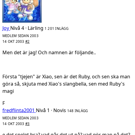
Joy
Nivå 4 · Lärling
1 201 INLÄGG
MEDLEM SEDAN 2003
14 OKT 2003
#2
Men det är jag! Och namnen är följande..
Första "tjejen" är Xiao, sen är det Ruby, och sen ska man
göra så, skjuta med Xiao's slangbella, sen med Ruby's
magi
F
fredflinta2001
Nivå 1 · Novis
148 INLÄGG
MEDLEM SEDAN 2003
14 OKT 2003
#3
e det spelet bra? vad går det ut på? vad gör man på det?