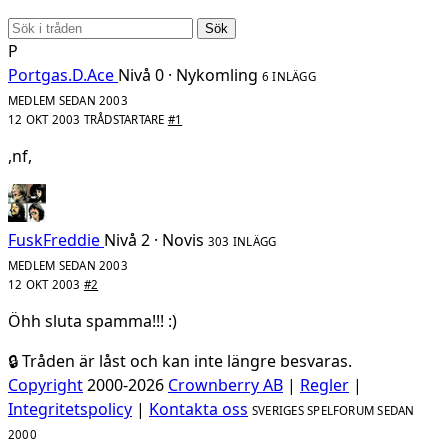
Sök
P
Portgas.D.Ace
Nivå 0 · Nykomling
6 INLÄGG
MEDLEM SEDAN 2003
12 OKT 2003
TRÅDSTARTARE
#1
,nf,
FuskFreddie
Nivå 2 · Novis
303 INLÄGG
MEDLEM SEDAN 2003
12 OKT 2003
#2
Öhh sluta spamma!!! :)
🔒 Tråden är låst och kan inte längre besvaras.
Copyright
2000-2026
Crownberry AB
|
Regler
|
Integritetspolicy
|
Kontakta oss
SVERIGES SPELFORUM SEDAN
2000