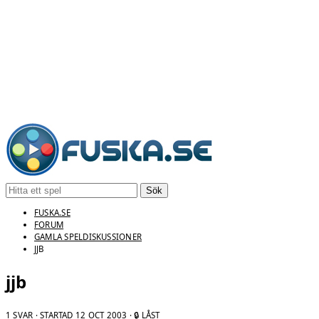
Sök
FUSKA.SE
FORUM
GAMLA SPELDISKUSSIONER
JJB
jjb
1 SVAR · STARTAD
12 OCT 2003
· 🔒 LÅST