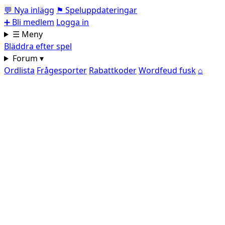
💬
Nya inlägg
⚑
Speluppdateringar
➕
Bli medlem
Logga in
☰ Meny
Bläddra efter spel
Forum ▾
Ordlista
Frågesporter
Rabattkoder
Wordfeud fusk
⌂