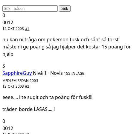
Sök
0
0012
12 OKT 2003
#1
nu kan ni fråga om pokemon fusk och sånt så först
måste ni ge poäng så jag hjälper det kostar 15 poäng för
hjälp
S
SapphireGuy
Nivå 1 · Novis
155 INLÄGG
MEDLEM SEDAN 2003
12 OKT 2003
#2
eeee.... lite sugit och ta poäng för fusk!!!!
tråden borde LÅSAS....!!
0
0012