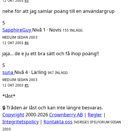
12 OKT 2003
#3
nehe för att jag samlar poäng till en användargrup
S
SapphireGuy
Nivå 1 · Novis
155 INLÄGG
MEDLEM SEDAN 2003
12 OKT 2003
#4
jaja... de e ju ett bra sätt och få ihop poäng!!
S
suna
Nivå 4 · Lärling
967 INLÄGG
MEDLEM SEDAN 2003
12 OKT 2003
#5
*låst*
🔒 Tråden är låst och kan inte längre besvaras.
Copyright
2000-2026
Crownberry AB
|
Regler
|
Integritetspolicy
|
Kontakta oss
SVERIGES SPELFORUM SEDAN
2000