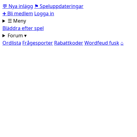
💬
Nya inlägg
⚑
Speluppdateringar
➕
Bli medlem
Logga in
☰ Meny
Bläddra efter spel
Forum ▾
Ordlista
Frågesporter
Rabattkoder
Wordfeud fusk
⌂