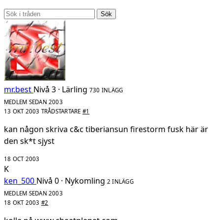
Sök
mr.best
Nivå 3 · Lärling
730 INLÄGG
MEDLEM SEDAN 2003
13 OKT 2003
TRÅDSTARTARE
#1
kan någon skriva c&c tiberiansun firestorm fusk här är
den sk*t sjyst
18 OCT 2003
K
ken_500
Nivå 0 · Nykomling
2 INLÄGG
MEDLEM SEDAN 2003
18 OKT 2003
#2