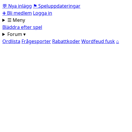
💬
Nya inlägg
⚑
Speluppdateringar
➕
Bli medlem
Logga in
☰ Meny
Bläddra efter spel
Forum ▾
Ordlista
Frågesporter
Rabattkoder
Wordfeud fusk
⌂