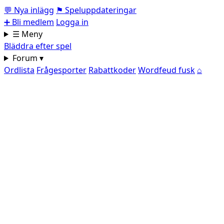
💬
Nya inlägg
⚑
Speluppdateringar
➕
Bli medlem
Logga in
☰ Meny
Bläddra efter spel
Forum ▾
Ordlista
Frågesporter
Rabattkoder
Wordfeud fusk
⌂