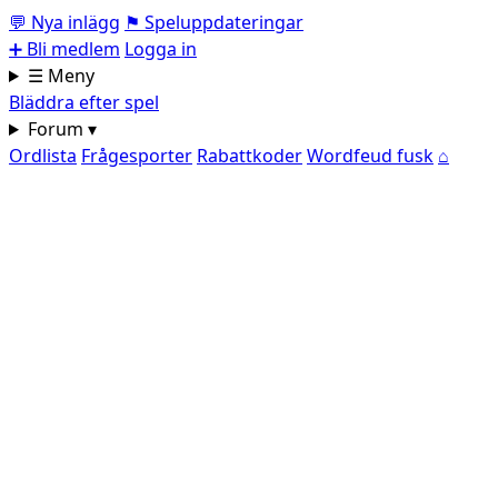
💬
Nya inlägg
⚑
Speluppdateringar
➕
Bli medlem
Logga in
☰ Meny
Bläddra efter spel
Forum ▾
Ordlista
Frågesporter
Rabattkoder
Wordfeud fusk
⌂