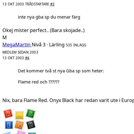
13 OKT 2003
TRÅDSTARTARE
#3
inte nya gba sp du menar färg
Okej mister perfect.. (Bara skojade..)
M
MegaMartin
Nivå 3 · Lärling
535 INLÄGG
MEDLEM SEDAN 2003
13 OKT 2003
#4
Det kommer två st nya Gba sp som heter:
Flame red och ??????
Nix, bara Flame Red. Onyx Black har redan varit ute i Euro