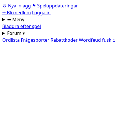
💬
Nya inlägg
⚑
Speluppdateringar
➕
Bli medlem
Logga in
☰ Meny
Bläddra efter spel
Forum ▾
Ordlista
Frågesporter
Rabattkoder
Wordfeud fusk
⌂