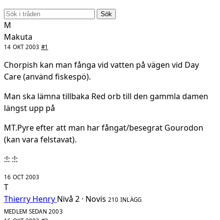
Sök
M
Makuta
14 OKT 2003
#1
Chorpish kan man fånga vid vatten på vägen vid Day
Care (använd fiskespö).
Man ska lämna tillbaka Red orb till den gammla damen
längst upp på
MT.Pyre efter att man har fångat/besegrat Gourodon
(kan vara felstavat).
:!: :!:
16 OCT 2003
T
Thierry Henry
Nivå 2 · Novis
210 INLÄGG
MEDLEM SEDAN 2003