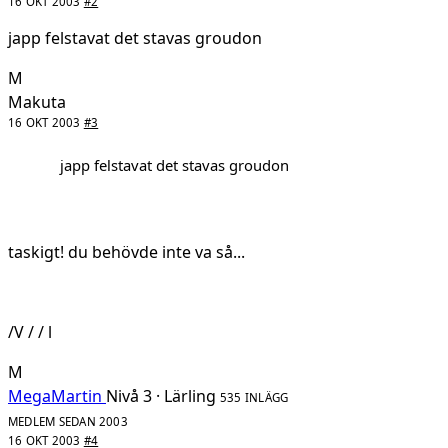
16 OKT 2003
#2
japp felstavat det stavas groudon
M
Makuta
16 OKT 2003
#3
japp felstavat det stavas groudon
taskigt! du behövde inte va så...
/V / / l
M
MegaMartin
Nivå 3 · Lärling
535 INLÄGG
MEDLEM SEDAN 2003
16 OKT 2003
#4