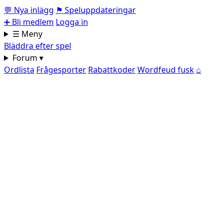
💬
Nya inlägg
⚑
Speluppdateringar
➕
Bli medlem
Logga in
☰ Meny
Bläddra efter spel
Forum ▾
Ordlista
Frågesporter
Rabattkoder
Wordfeud fusk
⌂