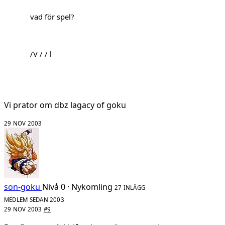
vad för spel?
/V / / l
Vi prator om dbz lagacy of goku
29 NOV 2003
son-goku
Nivå 0 · Nykomling
27 INLÄGG
MEDLEM SEDAN 2003
29 NOV 2003
#9