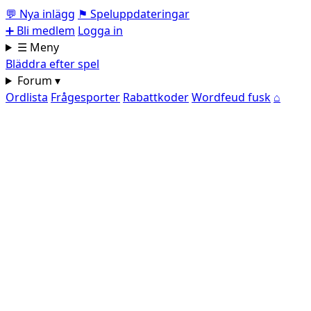
💬
Nya inlägg
⚑
Speluppdateringar
➕
Bli medlem
Logga in
☰ Meny
Bläddra efter spel
Forum ▾
Ordlista
Frågesporter
Rabattkoder
Wordfeud fusk
⌂