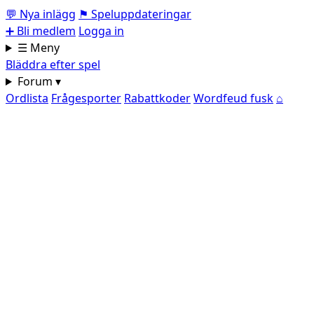
💬
Nya inlägg
⚑
Speluppdateringar
➕
Bli medlem
Logga in
☰ Meny
Bläddra efter spel
Forum ▾
Ordlista
Frågesporter
Rabattkoder
Wordfeud fusk
⌂