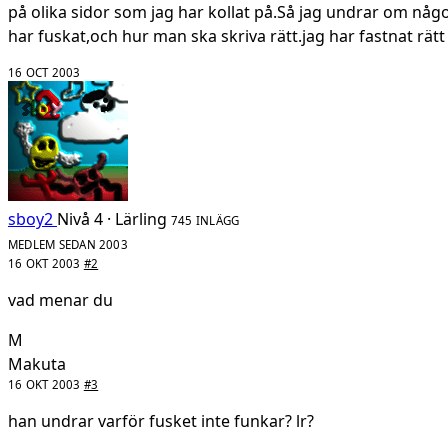
på olika sidor som jag har kollat på.Så jag undrar om någ
har fuskat,och hur man ska skriva rätt.jag har fastnat rätt 
16 OCT 2003
sboy2
Nivå 4 · Lärling
745 INLÄGG
MEDLEM SEDAN 2003
16 OKT 2003
#2
vad menar du
M
Makuta
16 OKT 2003
#3
han undrar varför fusket inte funkar? lr?