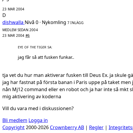
23 MAR 2004
D
dishwalla
Nivå 0 · Nykomling
7 INLÄGG
MEDLEM SEDAN 2004
23 MAR 2004
#6
jag får så att fusken funkar..
tja vet du hur man aktiverar fusken till Deus Ex. ja skule g
jag har fastnat på första banan i Paris uppe på taket men
nån Mj12 command eller en robot och ja har inte så mkt sk
mig aktivering av koderna
Vill du vara med i diskussionen?
Bli medlem
Logga in
Copyright
2000-2026
Crownberry AB
|
Regler
|
Integritets