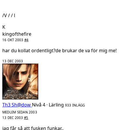
/V / / l
K
kingofthefire
16 OKT 2003
#4
har du kollat ordentligt?de brukar de va för mig me!
13 DEC 2003
Th3 Sh@dow
Nivå 4 · Lärling
933 INLÄGG
MEDLEM SEDAN 2003
13 DEC 2003
#5
jag får så att fusken funkar..