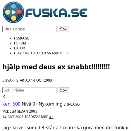
Sök
FUSKA.SE
FORUM
DATOR
HJÄLP MED DEUS EX SNABBT!!!!!!!!!
hjälp med deus ex snabbt!!!!!!!!!
5 SVAR · STARTAD
14 OCT 2003
Sök
K
ken_500
Nivå 0 · Nykomling
2 INLÄGG
MEDLEM SEDAN 2003
14 OKT 2003
TRÅDSTARTARE
#1
Jag skriver som det står att man ska göra men det funkar i