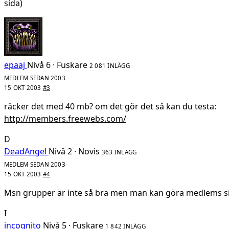
sida)
epaaj
Nivå 6 · Fuskare
2 081 INLÄGG
MEDLEM SEDAN 2003
15 OKT 2003
#3
räcker det med 40 mb? om det gör det så kan du testa:
http://members.freewebs.com/
D
DeadAngel
Nivå 2 · Novis
363 INLÄGG
MEDLEM SEDAN 2003
15 OKT 2003
#4
Msn grupper är inte så bra men man kan göra medlems s
I
incognito
Nivå 5 · Fuskare
1 842 INLÄGG