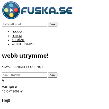
Sök
FUSKA.SE
FORUM
ALLMÄNT
WEBB UTRYMME!
webb utrymme!
5 SVAR · STARTAD
15 OCT 2003
Sök
V
vampire
15 OKT 2003
#1
Hej!!