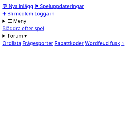
💬
Nya inlägg
⚑
Speluppdateringar
➕
Bli medlem
Logga in
☰ Meny
Bläddra efter spel
Forum ▾
Ordlista
Frågesporter
Rabattkoder
Wordfeud fusk
⌂