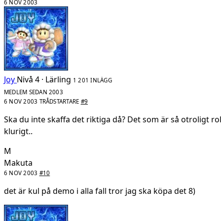
6 NOV 2003
Joy
Nivå 4 · Lärling
1 201 INLÄGG
MEDLEM SEDAN 2003
6 NOV 2003
TRÅDSTARTARE
#9
Ska du inte skaffa det riktiga då? Det som är så otroligt rol
klurigt..
M
Makuta
6 NOV 2003
#10
det är kul på demo i alla fall tror jag ska köpa det 8)