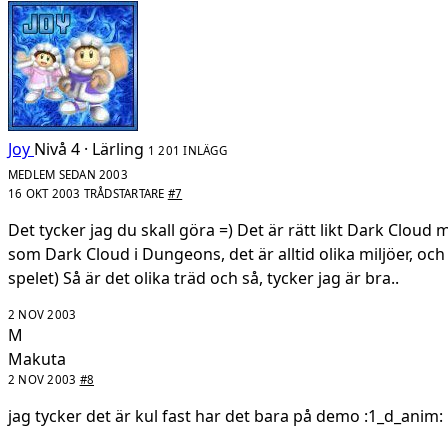
Joy
Nivå 4 · Lärling
1 201 INLÄGG
MEDLEM SEDAN 2003
16 OKT 2003
TRÅDSTARTARE
#7
Det tycker jag du skall göra =) Det är rätt likt Dark Cloud
som Dark Cloud i Dungeons, det är alltid olika miljöer, oc
spelet) Så är det olika träd och så, tycker jag är bra..
2 NOV 2003
M
Makuta
2 NOV 2003
#8
jag tycker det är kul fast har det bara på demo :1_d_anim: