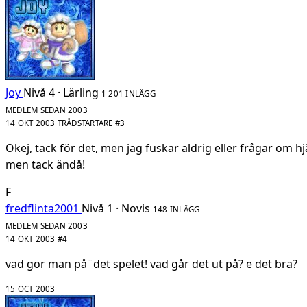
Joy
Nivå 4 · Lärling
1 201 INLÄGG
MEDLEM SEDAN 2003
14 OKT 2003
TRÅDSTARTARE
#3
Okej, tack för det, men jag fuskar aldrig eller frågar om hjäl
men tack ändå!
F
fredflinta2001
Nivå 1 · Novis
148 INLÄGG
MEDLEM SEDAN 2003
14 OKT 2003
#4
vad gör man på¨det spelet! vad går det ut på? e det bra?
15 OCT 2003