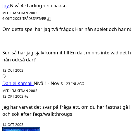
Joy
Nivå 4 · Lärling
1 201 INLÄGG
MEDLEM SEDAN 2003
6 OKT 2003
TRÅDSTARTARE
#1
Om detta spel har jag två frågor, Har nån spelet och har n
Sen så har jag själv kommit till En dal, minns inte vad det h
nån också där?
12 OCT 2003
D
Daniel Kamali
Nivå 1 · Novis
123 INLÄGG
MEDLEM SEDAN 2003
12 OKT 2003
#2
Jag har varvat det svar på fråga ett. om du har fastnat 
och sök efter faqs/walkthrougs
14 OCT 2003