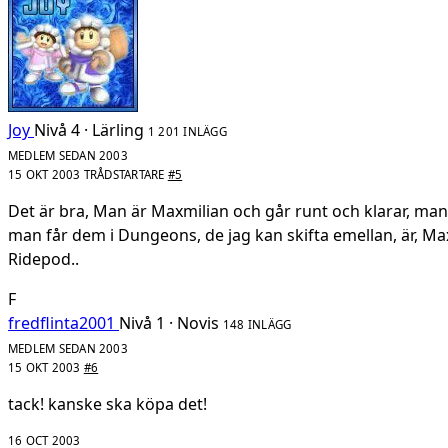
Joy
Nivå 4 · Lärling
1 201 INLÄGG
MEDLEM SEDAN 2003
15 OKT 2003
TRÅDSTARTARE
#5
Det är bra, Man är Maxmilian och går runt och klarar, man
man får dem i Dungeons, de jag kan skifta emellan, är, M
Ridepod..
F
fredflinta2001
Nivå 1 · Novis
148 INLÄGG
MEDLEM SEDAN 2003
15 OKT 2003
#6
tack! kanske ska köpa det!
16 OCT 2003