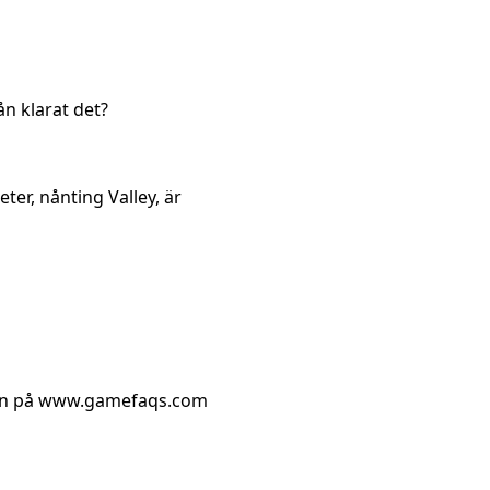
ån klarat det?
eter, nånting Valley, är
gå in på www.gamefaqs.com