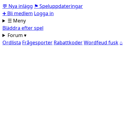
💬
Nya inlägg
⚑
Speluppdateringar
➕
Bli medlem
Logga in
☰ Meny
Bläddra efter spel
Forum ▾
Ordlista
Frågesporter
Rabattkoder
Wordfeud fusk
⌂