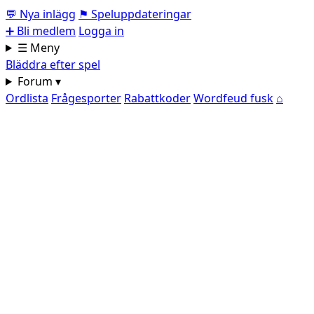
💬
Nya inlägg
⚑
Speluppdateringar
➕
Bli medlem
Logga in
☰ Meny
Bläddra efter spel
Forum ▾
Ordlista
Frågesporter
Rabattkoder
Wordfeud fusk
⌂