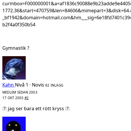
curmbox=F000000001&a=af1836c90088e9b23adde9e440
1772.36&start=470759&len=84606&mimepart=3&disk=64.4
_bf1942&domain=hotmail.com&hm___sig=6e18fd7401c394
b2f4a0f350b54
Gymnastik ?
Kahn
Nivå 1 · Novis
82 INLÄGG
MEDLEM SEDAN 2003
17 OKT 2003
#2
:?: jag ser bara ett rött kryss :?: