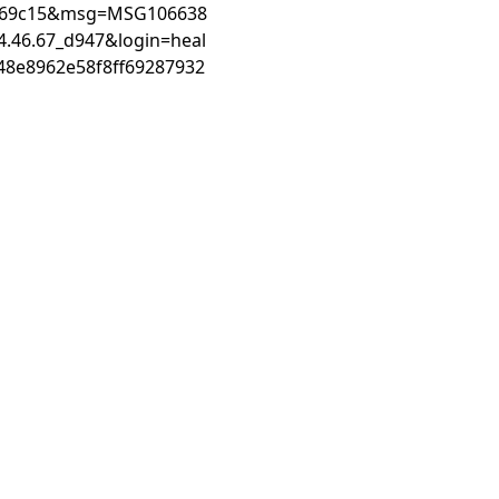
569c15&msg=MSG106638
.46.67_d947&login=heal
8e8962e58f8ff69287932