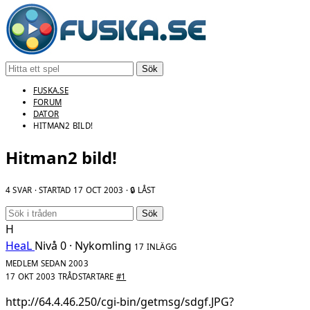
Sök
FUSKA.SE
FORUM
DATOR
HITMAN2 BILD!
Hitman2 bild!
4 SVAR · STARTAD
17 OCT 2003
· 🔒 LÅST
Sök
H
HeaL
Nivå 0 · Nykomling
17 INLÄGG
MEDLEM SEDAN 2003
17 OKT 2003
TRÅDSTARTARE
#1
http://64.4.46.250/cgi-bin/getmsg/sdgf.JPG?