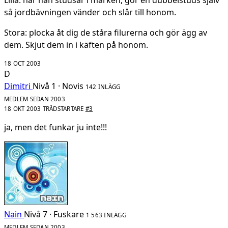
så jordbävningen vänder och slår till honom.
Stora: plocka åt dig de ståra filurerna och gör ägg av
dem. Skjut dem in i käften på honom.
18 OCT 2003
D
Dimitri
Nivå 1 · Novis
142 INLÄGG
MEDLEM SEDAN 2003
18 OKT 2003
TRÅDSTARTARE
#3
ja, men det funkar ju inte!!!
Nain
Nivå 7 · Fuskare
1 563 INLÄGG
MEDLEM SEDAN 2003