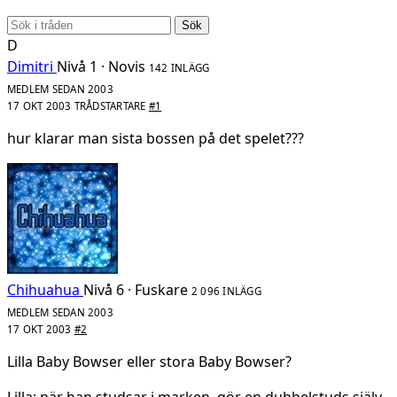
Sök
D
Dimitri
Nivå 1 · Novis
142 INLÄGG
MEDLEM SEDAN 2003
17 OKT 2003
TRÅDSTARTARE
#1
hur klarar man sista bossen på det spelet???
Chihuahua
Nivå 6 · Fuskare
2 096 INLÄGG
MEDLEM SEDAN 2003
17 OKT 2003
#2
Lilla Baby Bowser eller stora Baby Bowser?
Lilla: när han studsar i marken, gör en dubbelstuds själv