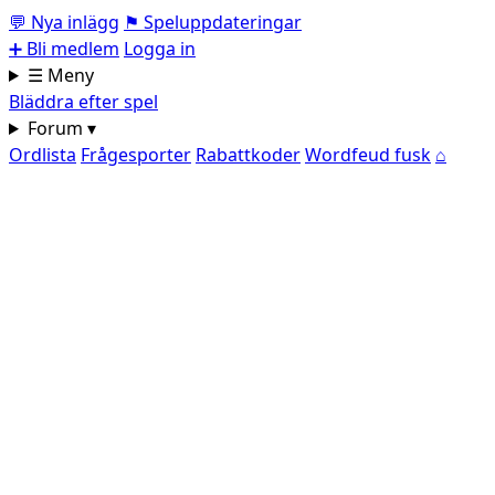
💬
Nya inlägg
⚑
Speluppdateringar
➕
Bli medlem
Logga in
☰ Meny
Bläddra efter spel
Forum ▾
Ordlista
Frågesporter
Rabattkoder
Wordfeud fusk
⌂