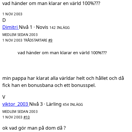
vad händer om man klarar en värld 100%???
1 NOV 2003
D
Dimitri
Nivå 1 · Novis
142 INLÄGG
MEDLEM SEDAN 2003
1 NOV 2003
TRÅDSTARTARE
#9
vad händer om man klarar en värld 100%???
min pappa har klarat alla världar helt och hållet och då
fick han en bonusbana och ett bonusspel.
V
viktor_2003
Nivå 3 · Lärling
454 INLÄGG
MEDLEM SEDAN 2003
1 NOV 2003
#10
ok vad gör man på dom då ?