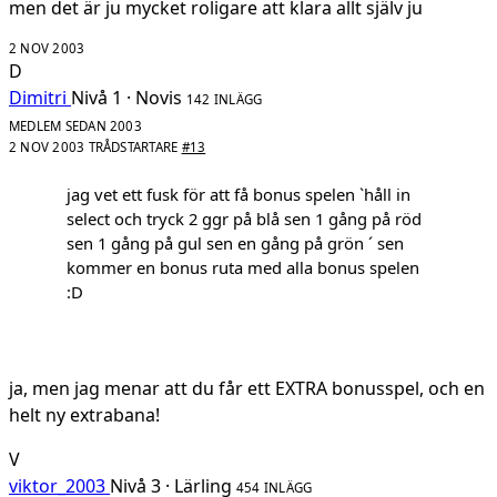
men det är ju mycket roligare att klara allt själv ju
2 NOV 2003
D
Dimitri
Nivå 1 · Novis
142 INLÄGG
MEDLEM SEDAN 2003
2 NOV 2003
TRÅDSTARTARE
#13
jag vet ett fusk för att få bonus spelen `håll in
select och tryck 2 ggr på blå sen 1 gång på röd
sen 1 gång på gul sen en gång på grön ´ sen
kommer en bonus ruta med alla bonus spelen
:D
ja, men jag menar att du får ett EXTRA bonusspel, och en
helt ny extrabana!
V
viktor_2003
Nivå 3 · Lärling
454 INLÄGG