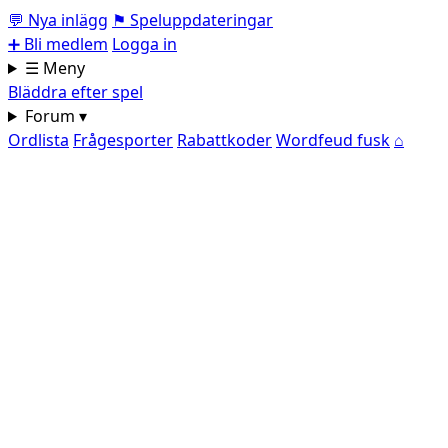
💬
Nya inlägg
⚑
Speluppdateringar
➕
Bli medlem
Logga in
☰ Meny
Bläddra efter spel
Forum ▾
Ordlista
Frågesporter
Rabattkoder
Wordfeud fusk
⌂