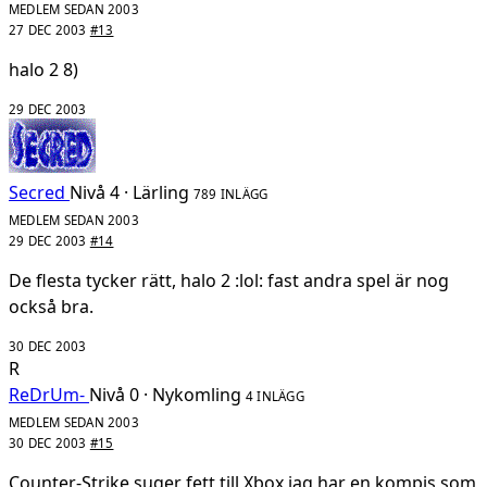
MEDLEM SEDAN 2003
27 DEC 2003
#13
halo 2 8)
29 DEC 2003
Secred
Nivå 4 · Lärling
789 INLÄGG
MEDLEM SEDAN 2003
29 DEC 2003
#14
De flesta tycker rätt, halo 2 :lol: fast andra spel är nog
också bra.
30 DEC 2003
R
ReDrUm-
Nivå 0 · Nykomling
4 INLÄGG
MEDLEM SEDAN 2003
30 DEC 2003
#15
Counter-Strike suger fett till Xbox jag har en kompis som