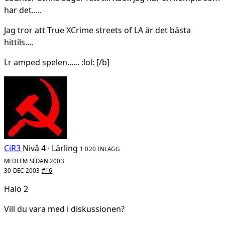
har det.....
Jag tror att True XCrime streets of LA är det bästa
hittils....
Lr amped spelen...... :lol: [/b]
CiR3
Nivå 4 · Lärling
1 020 INLÄGG
MEDLEM SEDAN 2003
30 DEC 2003
#16
Halo 2
Vill du vara med i diskussionen?