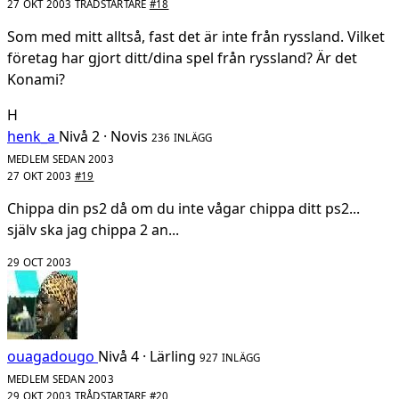
27 OKT 2003
TRÅDSTARTARE
#18
Som med mitt alltså, fast det är inte från ryssland. Vilket
företag har gjort ditt/dina spel från ryssland? Är det
Konami?
H
henk_a
Nivå 2 · Novis
236 INLÄGG
MEDLEM SEDAN 2003
27 OKT 2003
#19
Chippa din ps2 då om du inte vågar chippa ditt ps2...
själv ska jag chippa 2 an...
29 OCT 2003
ouagadougo
Nivå 4 · Lärling
927 INLÄGG
MEDLEM SEDAN 2003
29 OKT 2003
TRÅDSTARTARE
#20