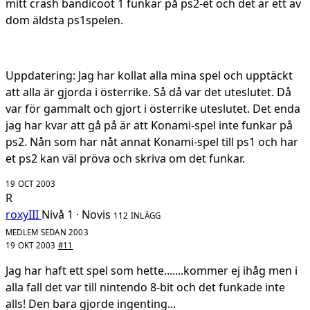
mitt crash bandicoot 1 funkar på ps2-et och det är ett av
dom äldsta ps1spelen.
Uppdatering: Jag har kollat alla mina spel och upptäckt
att alla är gjorda i österrike. Så då var det uteslutet. Då
var för gammalt och gjort i österrike uteslutet. Det enda
jag har kvar att gå på är att Konami-spel inte funkar på
ps2. Nån som har nåt annat Konami-spel till ps1 och har
et ps2 kan väl pröva och skriva om det funkar.
19 OCT 2003
R
roxyIII
Nivå 1 · Novis
112 INLÄGG
MEDLEM SEDAN 2003
19 OKT 2003
#11
Jag har haft ett spel som hette.......kommer ej ihåg men i
alla fall det var till nintendo 8-bit och det funkade inte
alls! Den bara gjorde ingenting...