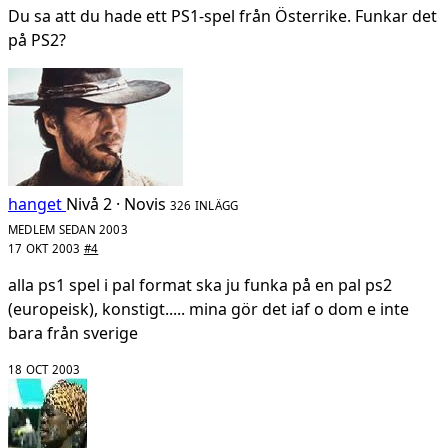
Du sa att du hade ett PS1-spel från Österrike. Funkar det
på PS2?
hanget
Nivå 2 · Novis
326 INLÄGG
MEDLEM SEDAN 2003
17 OKT 2003
#4
alla ps1 spel i pal format ska ju funka på en pal ps2
(europeisk), konstigt..... mina gör det iaf o dom e inte
bara från sverige
18 OCT 2003