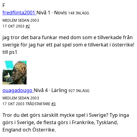
F
fredflinta2001
Nivå 1 · Novis
148 INLÄGG
MEDLEM SEDAN 2003
17 OKT 2003
#2
jag tror det bara funkar med dom som e tillverkade från
sverige för jag har ett pal spel som e tillverkat i österrike!
till ps1
ouagadougo
Nivå 4 · Lärling
927 INLÄGG
MEDLEM SEDAN 2003
17 OKT 2003
TRÅDSTARTARE
#3
Tror du det görs särskilt mycke spel i Sverige? Typ inga
görs i Sverige, de flesta görs i Frankrike, Tyskland,
England och Österrike.