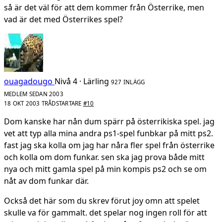
så är det väl för att dem kommer från Österrike, men
vad är det med Österrikes spel?
ouagadougo
Nivå 4 · Lärling
927 INLÄGG
MEDLEM SEDAN 2003
18 OKT 2003
TRÅDSTARTARE
#10
Dom kanske har nån dum spärr på österrikiska spel. jag
vet att typ alla mina andra ps1-spel funbkar på mitt ps2.
fast jag ska kolla om jag har nåra fler spel från österrike
och kolla om dom funkar. sen ska jag prova både mitt
nya och mitt gamla spel på min kompis ps2 och se om
nåt av dom funkar där.
Också det här som du skrev förut joy omn att spelet
skulle va för gammalt. det spelar nog ingen roll för att