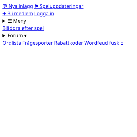
💬
Nya inlägg
⚑
Speluppdateringar
➕
Bli medlem
Logga in
☰ Meny
Bläddra efter spel
Forum ▾
Ordlista
Frågesporter
Rabattkoder
Wordfeud fusk
⌂