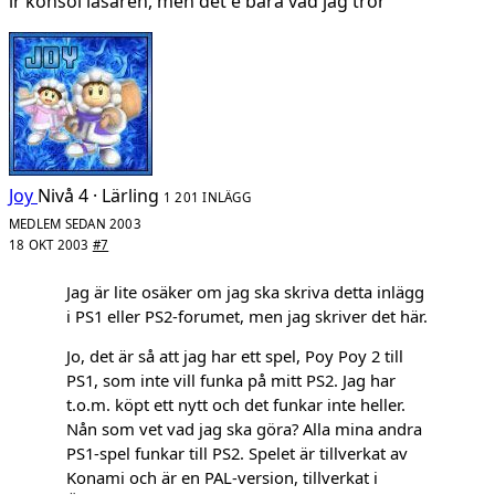
lr konsol läsaren, men det e bara vad jag tror
Joy
Nivå 4 · Lärling
1 201 INLÄGG
MEDLEM SEDAN 2003
18 OKT 2003
#7
Jag är lite osäker om jag ska skriva detta inlägg
i PS1 eller PS2-forumet, men jag skriver det här.
Jo, det är så att jag har ett spel, Poy Poy 2 till
PS1, som inte vill funka på mitt PS2. Jag har
t.o.m. köpt ett nytt och det funkar inte heller.
Nån som vet vad jag ska göra? Alla mina andra
PS1-spel funkar till PS2. Spelet är tillverkat av
Konami och är en PAL-version, tillverkat i