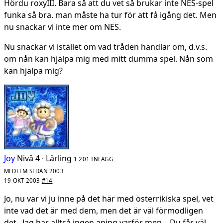
Hördu roxyIII. Bara så att du vet så brukar inte NES-spel
funka så bra. man måste ha tur för att få igång det. Men
nu snackar vi inte mer om NES.
Nu snackar vi istället om vad tråden handlar om, d.v.s.
om nån kan hjälpa mig med mitt dumma spel. Nån som
kan hjälpa mig?
Joy
Nivå 4 · Lärling
1 201 INLÄGG
MEDLEM SEDAN 2003
19 OKT 2003
#14
Jo, nu var vi ju inne på det här med österrikiska spel, vet
inte vad det är med dem, men det är väl förmodligen
det.. Jag har alltså ingen aning varför men... Du får väl