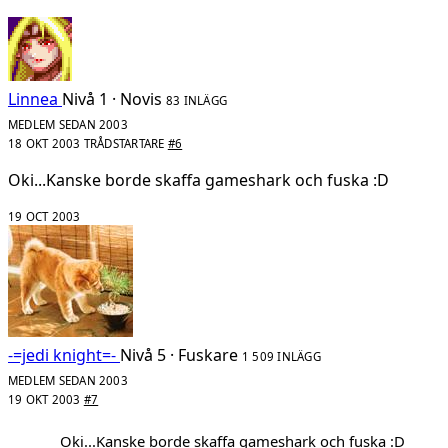
Linnea
Nivå 1 · Novis
83 INLÄGG
MEDLEM SEDAN 2003
18 OKT 2003
TRÅDSTARTARE
#6
Oki...Kanske borde skaffa gameshark och fuska :D
19 OCT 2003
-=jedi knight=-
Nivå 5 · Fuskare
1 509 INLÄGG
MEDLEM SEDAN 2003
19 OKT 2003
#7
Oki...Kanske borde skaffa gameshark och fuska :D