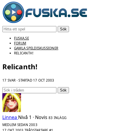
Sök
FUSKA.SE
FORUM
GAMLA SPELDISKUSSIONER
RELICANTH!
Relicanth!
17 SVAR · STARTAD
17 OCT 2003
Sök
Linnea
Nivå 1 · Novis
83 INLÄGG
MEDLEM SEDAN 2003
17 OKT 2003
TRÅDSTARTARE
#1