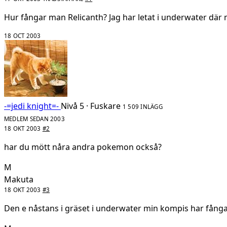
Hur fångar man Relicanth? Jag har letat i underwater där 
18 OCT 2003
-=jedi knight=-
Nivå 5 · Fuskare
1 509 INLÄGG
MEDLEM SEDAN 2003
18 OKT 2003
#2
har du mött nåra andra pokemon också?
M
Makuta
18 OKT 2003
#3
Den e nåstans i gräset i underwater min kompis har fånga