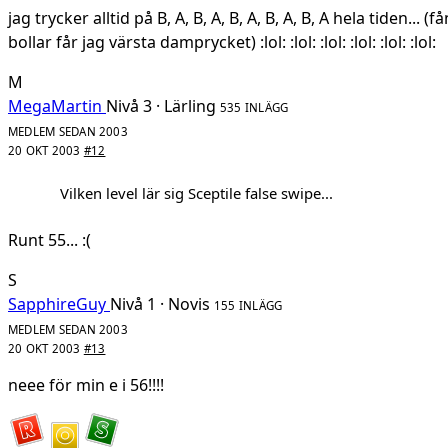
jag trycker alltid på B, A, B, A, B, A, B, A, B, A hela tiden... (
bollar får jag värsta damprycket) :lol: :lol: :lol: :lol: :lol: :lol:
M
MegaMartin
Nivå 3 · Lärling
535 INLÄGG
MEDLEM SEDAN 2003
20 OKT 2003
#12
Vilken level lär sig Sceptile false swipe...
Runt 55... :(
S
SapphireGuy
Nivå 1 · Novis
155 INLÄGG
MEDLEM SEDAN 2003
20 OKT 2003
#13
neee för min e i 56!!!!