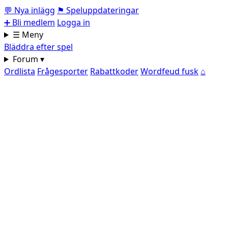
💬
Nya inlägg
⚑
Speluppdateringar
➕
Bli medlem
Logga in
☰ Meny
Bläddra efter spel
Forum ▾
Ordlista
Frågesporter
Rabattkoder
Wordfeud fusk
⌂