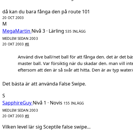
då kan du bara fånga den på route 101
20 OCT 2003
M
MegaMartin
Nivå 3 · Lärling
535 INLÄGG
MEDLEM SEDAN 2003
20 OKT 2003
#8
Använd dive ball/net ball för att fånga den. det är det b
master ball. Var försiktig när du skadar den. man vill in
eftersom att den är så svår att hitta. Den är av typ water
Det bästa är att använda False Swipe.
S
SapphireGuy
Nivå 1 · Novis
155 INLÄGG
MEDLEM SEDAN 2003
20 OKT 2003
#9
Vilken level lär sig Sceptile false swipe...