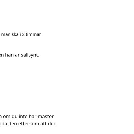
r man ska i 2 timmar
n han är sällsynt.
sta om du inte har master
 döda den eftersom att den