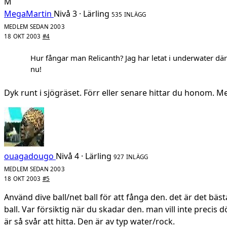
M
MegaMartin
Nivå 3 · Lärling
535 INLÄGG
MEDLEM SEDAN 2003
18 OKT 2003
#4
Hur fångar man Relicanth? Jag har letat i underwater dä
nu!
Dyk runt i sjögräset. Förr eller senare hittar du honom. Me
ouagadougo
Nivå 4 · Lärling
927 INLÄGG
MEDLEM SEDAN 2003
18 OKT 2003
#5
Använd dive ball/net ball för att fånga den. det är det bä
ball. Var försiktig när du skadar den. man vill inte precis
är så svår att hitta. Den är av typ water/rock.