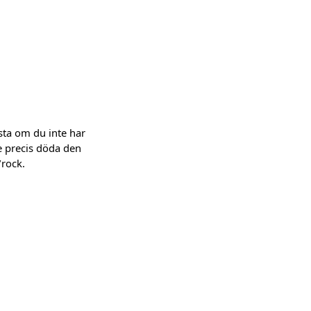
ästa om du inte har
te precis döda den
/rock.