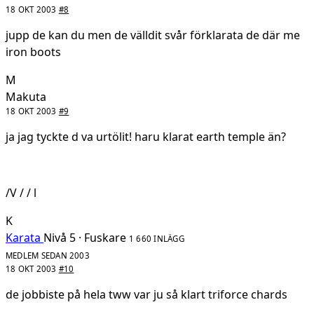
18 OKT 2003
#8
jupp de kan du men de välldit svår förklarata de där me
iron boots
M
Makuta
18 OKT 2003
#9
ja jag tyckte d va urtölit! haru klarat earth temple än?
/V / / l
K
Karata
Nivå 5 · Fuskare
1 660 INLÄGG
MEDLEM SEDAN 2003
18 OKT 2003
#10
de jobbiste på hela tww var ju så klart triforce chards