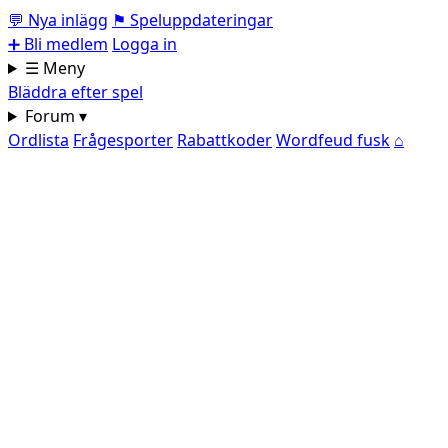
💬
Nya inlägg
⚑
Speluppdateringar
➕
Bli medlem
Logga in
☰ Meny
Bläddra efter spel
Forum ▾
Ordlista
Frågesporter
Rabattkoder
Wordfeud fusk
⌂