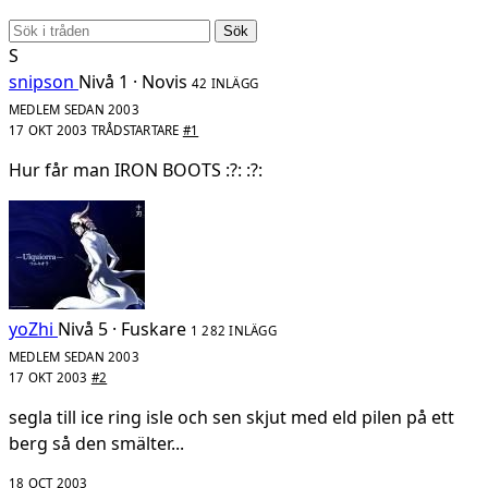
Sök
S
snipson
Nivå 1 · Novis
42 INLÄGG
MEDLEM SEDAN 2003
17 OKT 2003
TRÅDSTARTARE
#1
Hur får man IRON BOOTS :?: :?:
yoZhi
Nivå 5 · Fuskare
1 282 INLÄGG
MEDLEM SEDAN 2003
17 OKT 2003
#2
segla till ice ring isle och sen skjut med eld pilen på ett
berg så den smälter...
18 OCT 2003