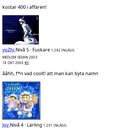
kostar 400 i affären!
yoZhi
Nivå 5 · Fuskare
1 282 INLÄGG
MEDLEM SEDAN 2003
18 OKT 2003
#3
ååhh, f*n vad coolt! att man kan byta namn
Joy
Nivå 4 · Lärling
1 201 INLÄGG