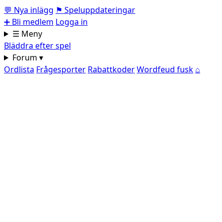
💬
Nya inlägg
⚑
Speluppdateringar
➕
Bli medlem
Logga in
☰ Meny
Bläddra efter spel
Forum ▾
Ordlista
Frågesporter
Rabattkoder
Wordfeud fusk
⌂