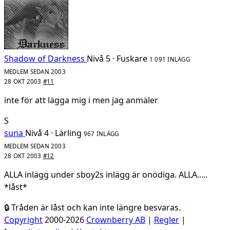
Shadow of Darkness
Nivå 5 · Fuskare
1 091 INLÄGG
MEDLEM SEDAN 2003
28 OKT 2003
#11
inte för att lägga mig i men jag anmäler
S
suna
Nivå 4 · Lärling
967 INLÄGG
MEDLEM SEDAN 2003
28 OKT 2003
#12
ALLA inlägg under sboy2s inlägg är onödiga. ALLA.....
*låst*
🔒 Tråden är låst och kan inte längre besvaras.
Copyright
2000-2026
Crownberry AB
|
Regler
|