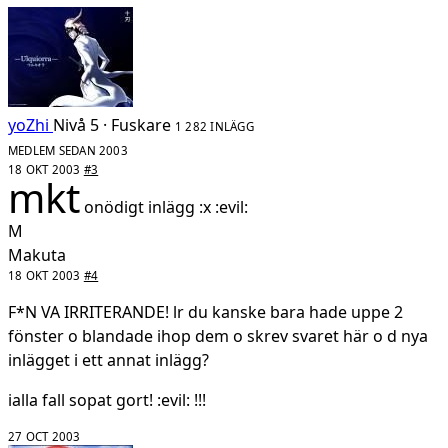
yoZhi
Nivå 5 · Fuskare
1 282 INLÄGG
MEDLEM SEDAN 2003
18 OKT 2003
#3
mkt
onödigt inlägg :x :evil:
M
Makuta
18 OKT 2003
#4
F*N VA IRRITERANDE! lr du kanske bara hade uppe 2
fönster o blandade ihop dem o skrev svaret här o d nya
inlägget i ett annat inlägg?
ialla fall sopat gort! :evil: !!!
27 OCT 2003