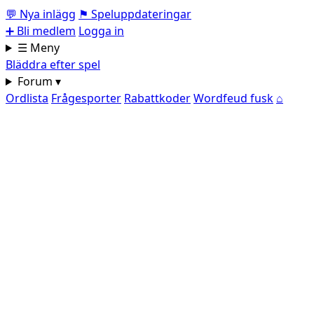
💬
Nya inlägg
⚑
Speluppdateringar
➕
Bli medlem
Logga in
☰ Meny
Bläddra efter spel
Forum ▾
Ordlista
Frågesporter
Rabattkoder
Wordfeud fusk
⌂