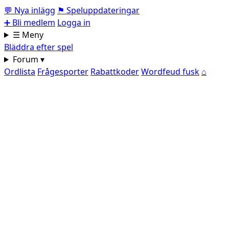
💬
Nya inlägg
⚑
Speluppdateringar
➕
Bli medlem
Logga in
☰ Meny
Bläddra efter spel
Forum ▾
Ordlista
Frågesporter
Rabattkoder
Wordfeud fusk
⌂