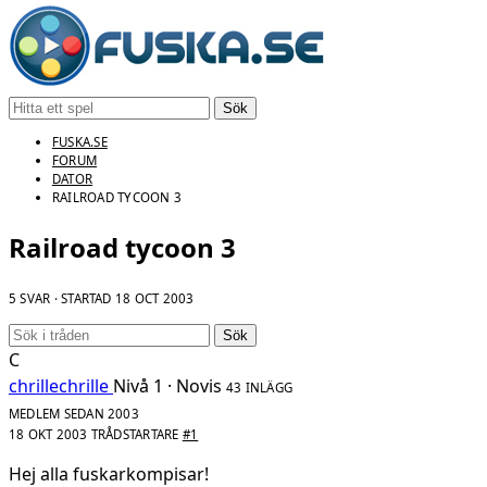
Sök
FUSKA.SE
FORUM
DATOR
RAILROAD TYCOON 3
Railroad tycoon 3
5 SVAR · STARTAD
18 OCT 2003
Sök
C
chrillechrille
Nivå 1 · Novis
43 INLÄGG
MEDLEM SEDAN 2003
18 OKT 2003
TRÅDSTARTARE
#1
Hej alla fuskarkompisar!