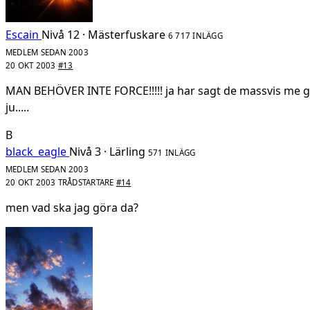
Escain
Nivå 12 · Mästerfuskare
6 717 INLÄGG
MEDLEM SEDAN 2003
20 OKT 2003
#13
MAN BEHÖVER INTE FORCE!!!!! ja har sagt de massvis me g
ju.....
B
black_eagle
Nivå 3 · Lärling
571 INLÄGG
MEDLEM SEDAN 2003
20 OKT 2003
TRÅDSTARTARE
#14
men vad ska jag göra da?