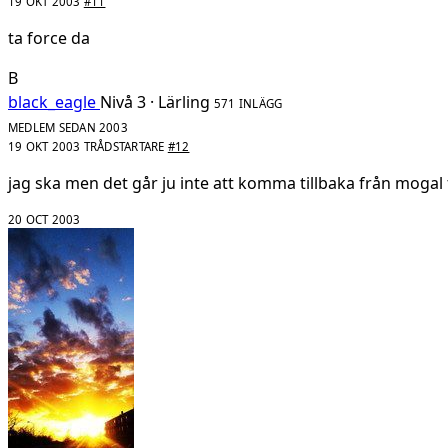
19 OKT 2003
#11
ta force da
B
black_eagle
Nivå 3 · Lärling
571 INLÄGG
MEDLEM SEDAN 2003
19 OKT 2003
TRÅDSTARTARE
#12
jag ska men det går ju inte att komma tillbaka från mogal 
20 OCT 2003