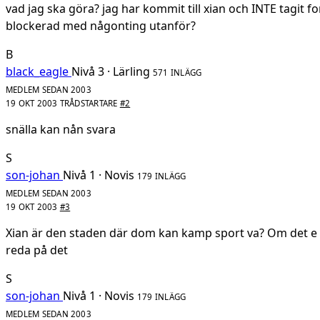
vad jag ska göra? jag har kommit till xian och INTE tagit for
blockerad med någonting utanför?
B
black_eagle
Nivå 3 · Lärling
571 INLÄGG
MEDLEM SEDAN 2003
19 OKT 2003
TRÅDSTARTARE
#2
snälla kan nån svara
S
son-johan
Nivå 1 · Novis
179 INLÄGG
MEDLEM SEDAN 2003
19 OKT 2003
#3
Xian är den staden där dom kan kamp sport va? Om det e d
reda på det
S
son-johan
Nivå 1 · Novis
179 INLÄGG
MEDLEM SEDAN 2003