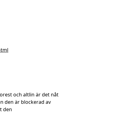
html
rest och altlin är det nåt
n den är blockerad av
at den