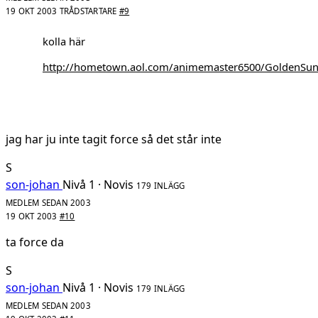
19 OKT 2003
TRÅDSTARTARE
#9
kolla här
http://hometown.aol.com/animemaster6500/GoldenSun
jag har ju inte tagit force så det står inte
S
son-johan
Nivå 1 · Novis
179 INLÄGG
MEDLEM SEDAN 2003
19 OKT 2003
#10
ta force da
S
son-johan
Nivå 1 · Novis
179 INLÄGG
MEDLEM SEDAN 2003