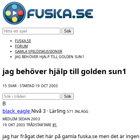
Sök
FUSKA.SE
FORUM
GAMLA SPELDISKUSSIONER
JAG BEHÖVER HJÄLP TILL GOLDEN SUN1
jag behöver hjälp till golden sun1
15 SVAR · STARTAD
19 OCT 2003
Sök
B
black_eagle
Nivå 3 · Lärling
571 INLÄGG
MEDLEM SEDAN 2003
19 OKT 2003
TRÅDSTARTARE
#1
jag har frågat det här på gamla fuska.se men det är inge