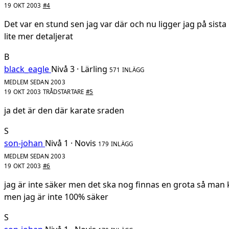
19 OKT 2003
#4
Det var en stund sen jag var där och nu ligger jag på sist
lite mer detaljerat
B
black_eagle
Nivå 3 · Lärling
571 INLÄGG
MEDLEM SEDAN 2003
19 OKT 2003
TRÅDSTARTARE
#5
ja det är den där karate sraden
S
son-johan
Nivå 1 · Novis
179 INLÄGG
MEDLEM SEDAN 2003
19 OKT 2003
#6
jag är inte säker men det ska nog finnas en grota så ma
men jag är inte 100% säker
S