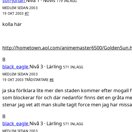
son-johan
Nivå 1 · Novis
179 INLÄGG
MEDLEM SEDAN 2003
19 OKT 2003
#7
kolla här
http://hometown.aol.com/animemaster6500/GoldenSun.
B
black_eagle
Nivå 3 · Lärling
571 INLÄGG
MEDLEM SEDAN 2003
19 OKT 2003
TRÅDSTARTARE
#8
ja ska förlklara lite mer den staden kommer efter mogall fo
som blockerar för och där nedanför finns det en gråta me
stenar jag vet att man skulle tagit force men jag har miss
B
black_eagle
Nivå 3 · Lärling
571 INLÄGG
MEDLEM SEDAN 2003