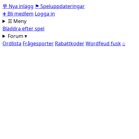
💬
Nya inlägg
⚑
Speluppdateringar
➕
Bli medlem
Logga in
☰ Meny
Bläddra efter spel
Forum ▾
Ordlista
Frågesporter
Rabattkoder
Wordfeud fusk
⌂