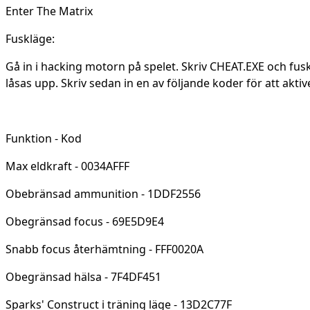
Enter The Matrix
Fuskläge:
Gå in i hacking motorn på spelet. Skriv CHEAT.EXE och f
låsas upp. Skriv sedan in en av följande koder för att akti
Funktion - Kod
Max eldkraft - 0034AFFF
Obebränsad ammunition - 1DDF2556
Obegränsad focus - 69E5D9E4
Snabb focus återhämtning - FFF0020A
Obegränsad hälsa - 7F4DF451
Sparks' Construct i träning läge - 13D2C77F