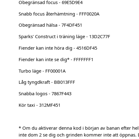
Obegränsad focus - 69E5D9E4
Snabb focus återhämtning - FFF0020A
Obegränsad hälsa - 7F4DF451
Sparks' Construct i träning läge - 13D2C77F
Fiender kan inte höra dig - 4516DF45
Fiender kan inte se dig* - FFFFFFF1
Turbo läge - FF00001A
Låg tyngdkraft - BB013FFF
Snabba logos - 7867F443
Kör taxi - 312MF451
* Om du aktiverar denna kod i början av banan efter hel
inte dom 2 se dig och grinden kommer inte att öppnas.