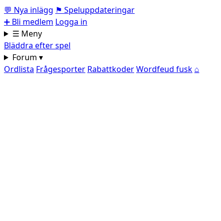
💬
Nya inlägg
⚑
Speluppdateringar
➕
Bli medlem
Logga in
☰ Meny
Bläddra efter spel
Forum ▾
Ordlista
Frågesporter
Rabattkoder
Wordfeud fusk
⌂