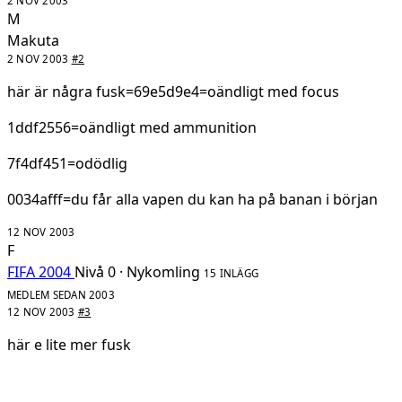
2 NOV 2003
M
Makuta
2 NOV 2003
#2
här är några fusk=69e5d9e4=oändligt med focus
1ddf2556=oändligt med ammunition
7f4df451=odödlig
0034afff=du får alla vapen du kan ha på banan i början
12 NOV 2003
F
FIFA 2004
Nivå 0 · Nykomling
15 INLÄGG
MEDLEM SEDAN 2003
12 NOV 2003
#3
här e lite mer fusk