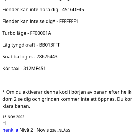
Fiender kan inte höra dig - 4516DF45
Fiender kan inte se dig* - FFFFFFF1
Turbo läge - FF00001A
Låg tyngdkraft - BB013FFF
Snabba logos - 7867F443
Kör taxi - 312MF451
* Om du aktiverar denna kod i början av banan efter helik
dom 2 se dig och grinden kommer inte att öppnas. Du ko
klara banan.
15 NOV 2003
H
henk_a
Nivå 2 · Novis
236 INLÄGG